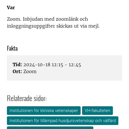
Var
Zoom. Inbjudan med zoomlänk och
inloggningsuppgifter skickas ut via mejl.
Fakta
Tid:
2024-10-18 12:15 - 12:45
Ort:
Zoom
Relaterade sidor:
Institutionen för kliniska vetenskaper
VH-fakulteten
Institutionen för tillämpad husdjursvetenskap och välfärd