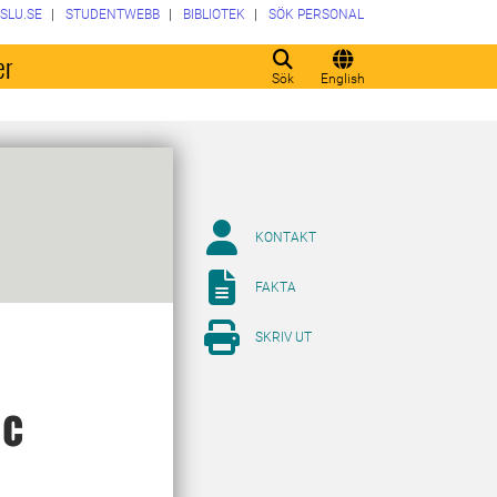
SLU.SE
STUDENTWEBB
BIBLIOTEK
SÖK PERSONAL
er
Sök
English
KONTAKT
FAKTA
SKRIV UT
ic