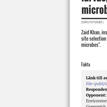
micro
DISPUTATIONER |
Zaid Khan, in
site selection
microbes".
Fakta
Länk till 
file=publ
Responden
Opponent
Environmen
Greenwich,