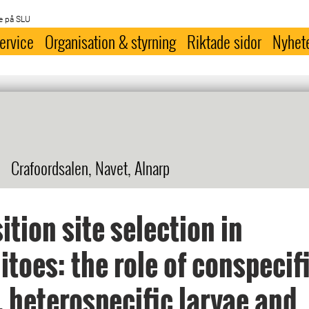
e på SLU
ervice
Organisation & styrning
Riktade sidor
Nyhet
Crafoordsalen, Navet, Alnarp
ition site selection in
toes: the role of conspecif
, heterospecific larvae and