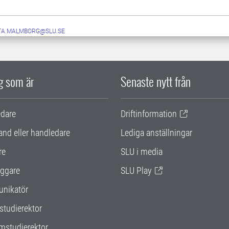
TA.MALMBORG@SLU.SE
ig som är
Senaste nytt från
edare
Driftinformation
and eller handledare
Lediga anställningar
re
SLU i media
ggare
SLU Play
nikatör
studierektor
mstudierektor