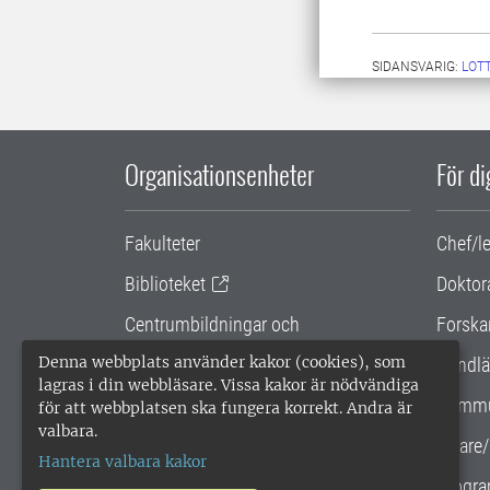
SIDANSVARIG:
LOT
Organisationsenheter
För d
Fakulteter
Chef/l
Biblioteket
Doktor
Centrumbildningar och
Forska
samarbetsprojekt
Denna webbplats använder kakor (cookies), som
Handlä
lagras i din webbläsare. Vissa kakor är nödvändiga
Gemensamma verksamhetsstödet
Kommu
för att webbplatsen ska fungera korrekt. Andra är
valbara.
SLU Holding
Lärare/
Hantera valbara kakor
Progra