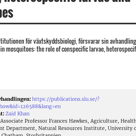
bes
stitutionen för växtskyddsbiologi, försvarar sin avhandlin
 in mosquitoes: the role of conspecific larvae, heterospeci
avhandlingen:
https://publications.slu.se/?
/show&id=126588&lang=en
t:
Zaid Khan
:
Associate Professor Frances Hawkes, Agriculture, Healt
t Department, Natural Resources Institute, University 
 Chatham, Storbritannien