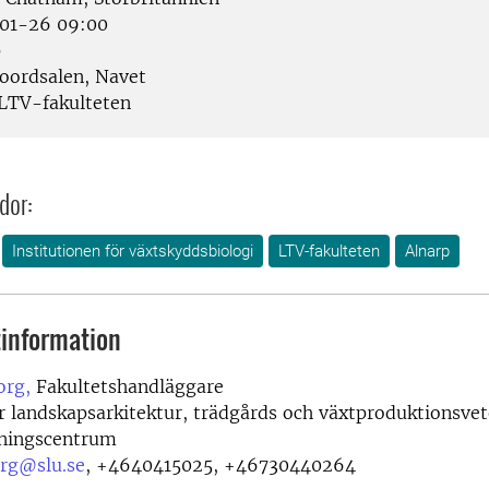
01-26 09:00
p
oordsalen, Navet
LTV-fakulteten
dor:
Institutionen för växtskyddsbiologi
LTV-fakulteten
Alnarp
information
org,
Fakultetshandläggare
r landskapsarkitektur, trädgårds och växtproduktionsve
dningscentrum
rg@slu.se
,
+4640415025, +46730440264