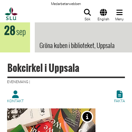
Medarbetarwebben
Till startsida
Sök
English
Meny
28
sep
Gröna kuben i biblioteket, Uppsala
Bokcirkel i Uppsala
EVENEMANG |
KONTAKT
FAKTA