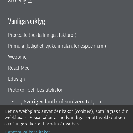
SLU Play
Vanliga verktyg
Proceedo (beställningar, fakturor)
Primula (ledighet, sjukanmälan, lönespec m.m.)
Webbmejl
ReachMee
Edusign
Protokoll och beslutslistor
SLU, Sveriges lantbruksuniversitet, har
verksamhet över hela Sverige. Huvudorter är
Denna webbplats använder kakor (cookies), som lagras i din
Alnarp, Uppsala och Umeå.
SLU är
webbläsare. Vissa kakor är nödvändiga för att webbplatsen
miljöcertifierat enligt ISO 14001. •
Telefon:
ska fungera korrekt. Andra är valbara.
018-67 10 00 • Org nr: 202100-2817 •
Om
Hantera valbara kakor