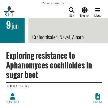
Medarbetarwebben
Till startsida
Sök
English
Meny
9
jun
Crafoordsalen, Navet, Alnarp
Exploring resistance to
Aphanomyces cochlioides in
sugar beet
DISPUTATIONER |
KONTAKT
FAKTA