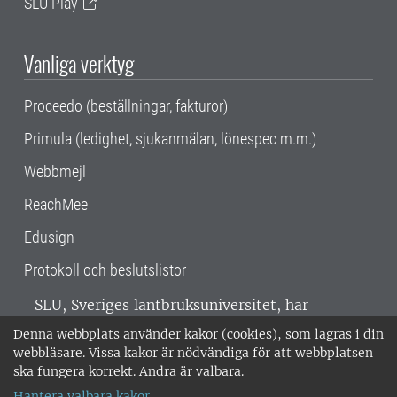
SLU Play
Vanliga verktyg
Proceedo (beställningar, fakturor)
Primula (ledighet, sjukanmälan, lönespec m.m.)
Webbmejl
ReachMee
Edusign
Protokoll och beslutslistor
SLU, Sveriges lantbruksuniversitet, har
verksamhet över hela Sverige. Huvudorter är
Denna webbplats använder kakor (cookies), som lagras i din
Alnarp, Uppsala och Umeå.
SLU är
webbläsare. Vissa kakor är nödvändiga för att webbplatsen
miljöcertifierat enligt ISO 14001. •
Telefon:
ska fungera korrekt. Andra är valbara.
018-67 10 00 • Org nr: 202100-2817 •
Om
Hantera valbara kakor