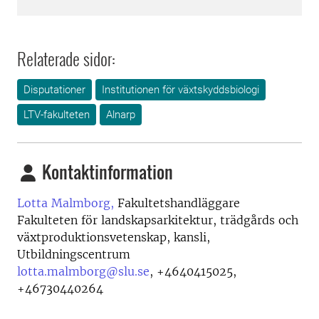
Relaterade sidor:
Disputationer
Institutionen för växtskyddsbiologi
LTV-fakulteten
Alnarp
Kontaktinformation
Lotta Malmborg,
Fakultetshandläggare
Fakulteten för landskapsarkitektur, trädgårds och
växtproduktionsvetenskap, kansli,
Utbildningscentrum
lotta.malmborg@slu.se
,
+4640415025,
+46730440264