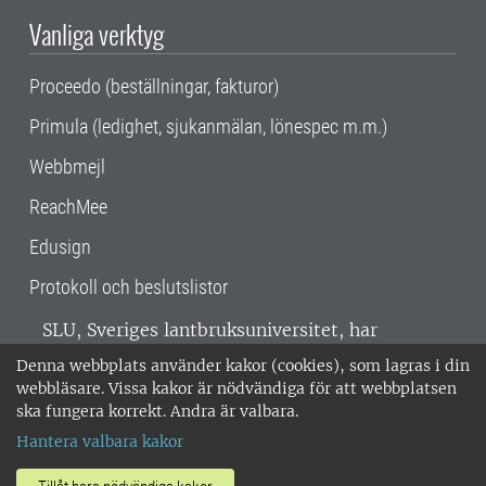
Vanliga verktyg
Proceedo (beställningar, fakturor)
Primula (ledighet, sjukanmälan, lönespec m.m.)
Webbmejl
ReachMee
Edusign
Protokoll och beslutslistor
SLU, Sveriges lantbruksuniversitet, har
verksamhet över hela Sverige. Huvudorter är
Denna webbplats använder kakor (cookies), som lagras i din
Alnarp, Uppsala och Umeå.
SLU är
webbläsare. Vissa kakor är nödvändiga för att webbplatsen
miljöcertifierat enligt ISO 14001. •
Telefon:
ska fungera korrekt. Andra är valbara.
018-67 10 00 • Org nr: 202100-2817 •
Om
Hantera valbara kakor
medarbetarwebben
•
SLU:s fakturaadress
•