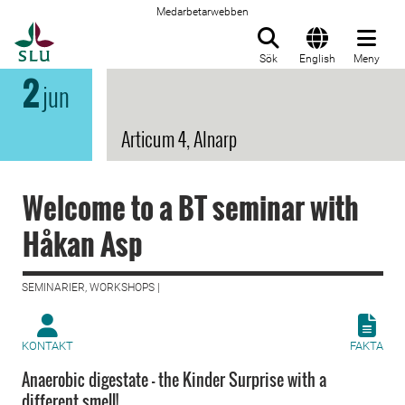
Medarbetarwebben
Till startsida
Sök
English
Meny
2
jun
Articum 4, Alnarp
Welcome to a BT seminar with
Håkan Asp
SEMINARIER, WORKSHOPS |
KONTAKT
FAKTA
Anaerobic digestate – the Kinder Surprise with a
different smell!