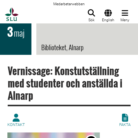
Medarbetarwebben
Till startsida
Sök
English
Meny
3
maj
Biblioteket, Alnarp
Vernissage: Konstutställning
med studenter och anställda i
Alnarp
KONTAKT
FAKTA