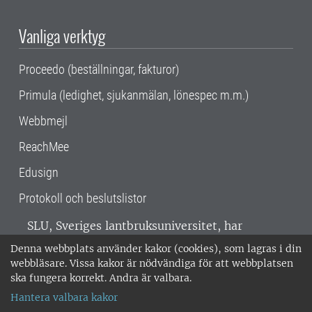
Vanliga verktyg
Proceedo (beställningar, fakturor)
Primula (ledighet, sjukanmälan, lönespec m.m.)
Webbmejl
ReachMee
Edusign
Protokoll och beslutslistor
SLU, Sveriges lantbruksuniversitet, har
verksamhet över hela Sverige. Huvudorter är
Denna webbplats använder kakor (cookies), som lagras i din
Alnarp, Uppsala och Umeå.
SLU är
webbläsare. Vissa kakor är nödvändiga för att webbplatsen
miljöcertifierat enligt ISO 14001. •
Telefon:
ska fungera korrekt. Andra är valbara.
018-67 10 00 • Org nr: 202100-2817 •
Om
Hantera valbara kakor
medarbetarwebben
•
SLU:s fakturaadress
•