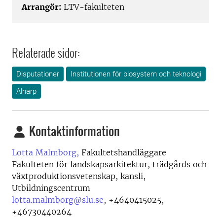
Arrangör:
LTV-fakulteten
Relaterade sidor:
Disputationer
Institutionen för biosystem och teknologi
Alnarp
Kontaktinformation
Lotta Malmborg,
Fakultetshandläggare
Fakulteten för landskapsarkitektur, trädgårds och
växtproduktionsvetenskap, kansli,
Utbildningscentrum
lotta.malmborg@slu.se
,
+4640415025,
+46730440264