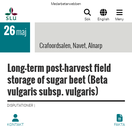
Medarbetarwebben
Till startsida
Sök
English
Meny
26
maj
Crafoordsalen, Navet, Alnarp
Long-term post-harvest field
storage of sugar beet (Beta
vulgaris subsp. vulgaris)
DISPUTATIONER |
KONTAKT
FAKTA