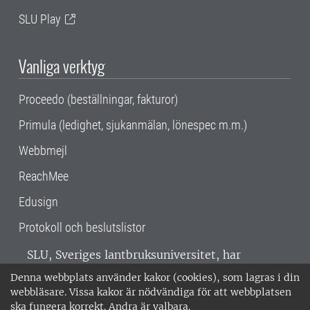
SLU Play
Vanliga verktyg
Proceedo (beställningar, fakturor)
Primula (ledighet, sjukanmälan, lönespec m.m.)
Webbmejl
ReachMee
Edusign
Protokoll och beslutslistor
SLU, Sveriges lantbruksuniversitet, har
verksamhet över hela Sverige. Huvudorter är
Denna webbplats använder kakor (cookies), som lagras i din
Alnarp, Uppsala och Umeå.
SLU är
webbläsare. Vissa kakor är nödvändiga för att webbplatsen
miljöcertifierat enligt ISO 14001. •
Telefon:
ska fungera korrekt. Andra är valbara.