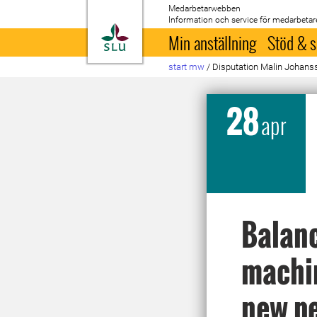
Medarbetarwebben
Information och service för medarbetar
Till startsida
Min anställning
Stöd & s
start mw
/
Disputation Malin Johans
28
apr
Balanc
machin
new pe