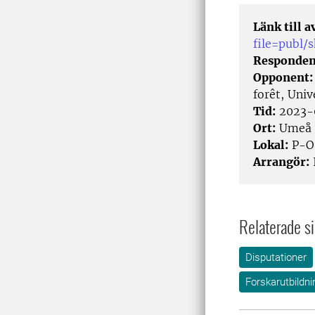
Länk till 
file=publ/
Responden
Opponent
forêt, Univ
Tid:
2023-
Ort:
Umeå
Lokal:
P-O 
Arrangör:
Relaterade si
Disputationer
Forskarutbildni