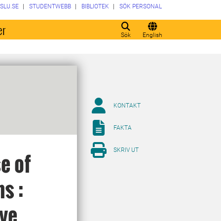
SLU.SE
STUDENTWEBB
BIBLIOTEK
SÖK PERSONAL
er
Sök
English
KONTAKT
FAKTA
SKRIV UT
e of
s :
ove