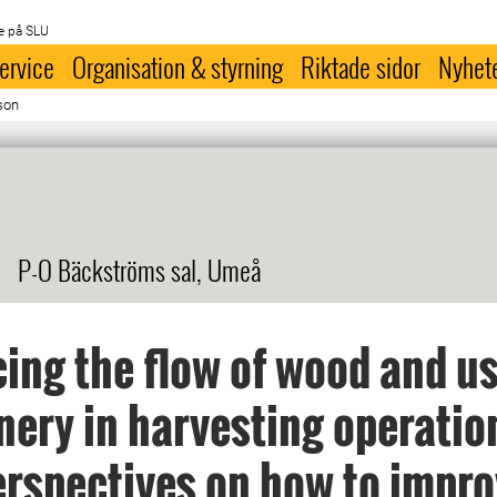
e på SLU
ervice
Organisation & styrning
Riktade sidor
Nyhet
son
P-O Bäckströms sal, Umeå
ing the flow of wood and us
ery in harvesting operation
rspectives on how to impr