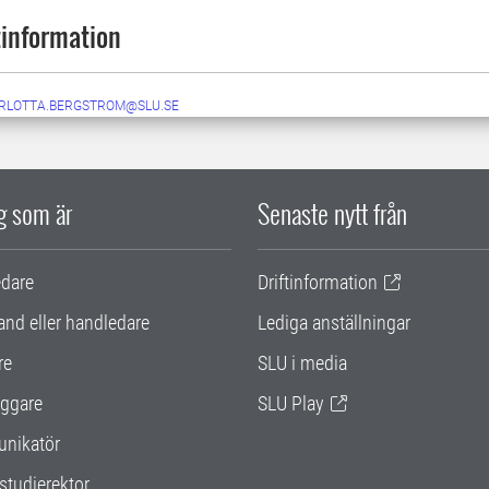
information
RLOTTA.BERGSTROM@SLU.SE
ig som är
Senaste nytt från
edare
Driftinformation
and eller handledare
Lediga anställningar
re
SLU i media
ggare
SLU Play
nikatör
studierektor