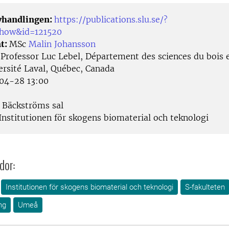
avhandlingen:
https://publications.slu.se/?
show&id=121520
t:
MSc
Malin Johansson
:
Professor Luc Lebel, Département des sciences du bois e
ersité Laval, Québec, Canada
04-28 13:00
Bäckströms sal
Institutionen för skogens biomaterial och teknologi
dor:
Institutionen för skogens biomaterial och teknologi
S-fakulteten
ng
Umeå