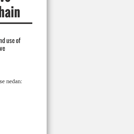
hain
nd use of
ove
 se nedan: