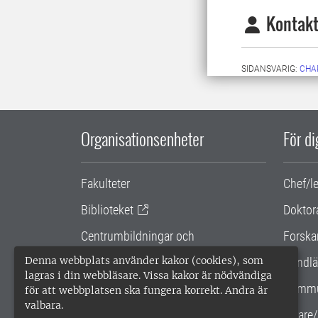
Kontakt
SIDANSVARIG:
CHA
Organisationsenheter
För d
Fakulteter
Chef/l
Biblioteket
Doktor
Centrumbildningar och
Forska
samarbetsprojekt
Denna webbplats använder kakor (cookies), som
Handlä
lagras i din webbläsare. Vissa kakor är nödvändiga
Gemensamma verksamhetsstödet
Kommu
för att webbplatsen ska fungera korrekt. Andra är
valbara.
SLU Holding
Lärare/