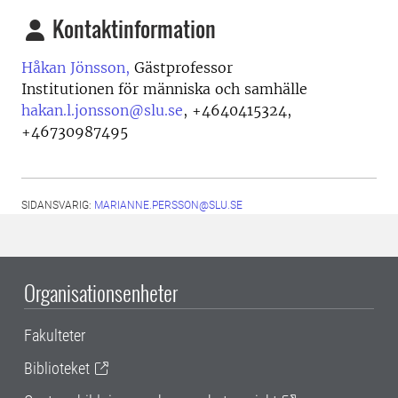
Kontaktinformation
Håkan Jönsson,
Gästprofessor
Institutionen för människa och samhälle
hakan.l.jonsson@slu.se
,
+4640415324,
+46730987495
SIDANSVARIG:
MARIANNE.PERSSON@SLU.SE
Organisationsenheter
Fakulteter
Biblioteket