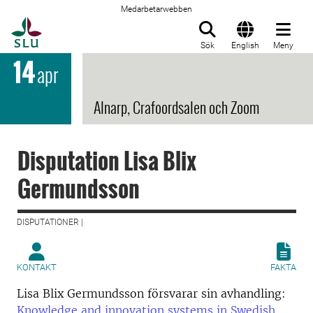
Medarbetarwebben
Till startsida
Sök
English
Meny
14
apr
Alnarp, Crafoordsalen och Zoom
Disputation Lisa Blix
Germundsson
DISPUTATIONER |
KONTAKT
FAKTA
Lisa Blix Germundsson försvarar sin avhandling:
Knowledge and innovation systems in Swedish