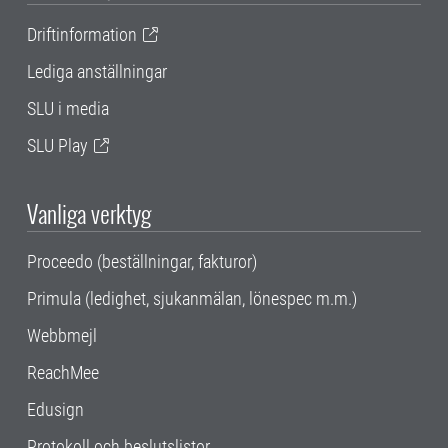
Driftinformation
Lediga anställningar
SLU i media
SLU Play
Vanliga verktyg
Proceedo (beställningar, fakturor)
Primula (ledighet, sjukanmälan, lönespec m.m.)
Webbmejl
ReachMee
Edusign
Protokoll och beslutslistor