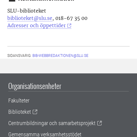
SLU-biblioteket
biblioteket@slu.se
, 018-67 35 00
Adresser och öppettider
SIDANSVARIG:
BIB-WEBBREDAKTIONEN@SLU.SE
Organisationsenheter
Fakulteter
Biblioteket
Centrumbildningar och samarbetsprojekt
Gemensamma verksamhetsstödet