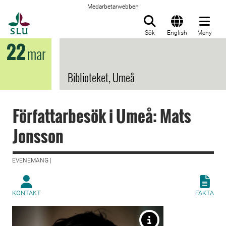
Medarbetarwebben
Till startsida
Sök
English
Meny
22
mar
Biblioteket, Umeå
Författarbesök i Umeå: Mats
Jonsson
EVENEMANG |
KONTAKT
FAKTA