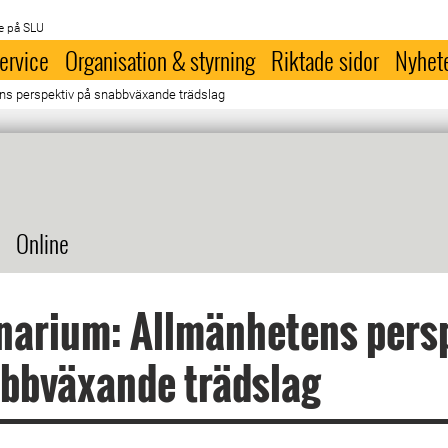
e på SLU
ervice
Organisation & styrning
Riktade sidor
Nyhet
s perspektiv på snabbväxande trädslag
Online
narium: Allmänhetens pers
bbväxande trädslag