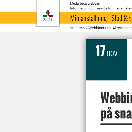
Medarbetarwebben
Information och service för medarbetar
Till startsida
Min anställning
Stöd & s
start mw
/
Webbinarium: Allmänheten
17
nov
Webbi
på sna