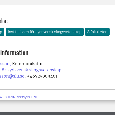
dor:
ap
Institutionen för sydsvensk skogsvetenskap
S-fakulteten
information
esson,
Kommunikatör
 för sydsvensk skogsvetenskap
esson@slu.se
,
+46725009401
NA.JOHANNESSON@SLU.SE