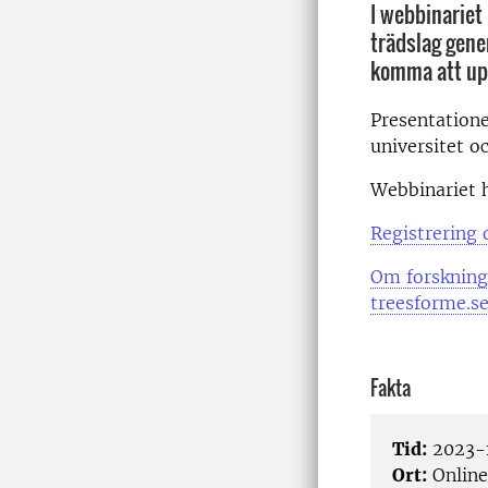
I webbinariet
trädslag gene
komma att up
Presentatione
universitet o
Webbinariet h
Registrering
Om forskning
treesforme.s
Fakta
Tid:
2023-1
Ort:
Online