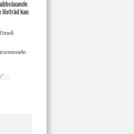
snabbväxande
e lövträd kan
d Umeå
ntresserade.
v" -