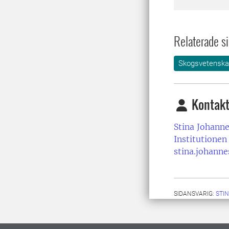
Relaterade si
Skogsvetensk
Kontakt
Stina Johann
Institutionen
stina.johann
SIDANSVARIG:
STI