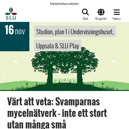
Medarbetarwebben
Till startsida
Sök
English
Meny
16
nov
Studion, plan 1 i Undervisningshuset,
Uppsala & SLU Play
Värt att veta: Svamparnas
mycelnätverk - inte ett stort
utan många små