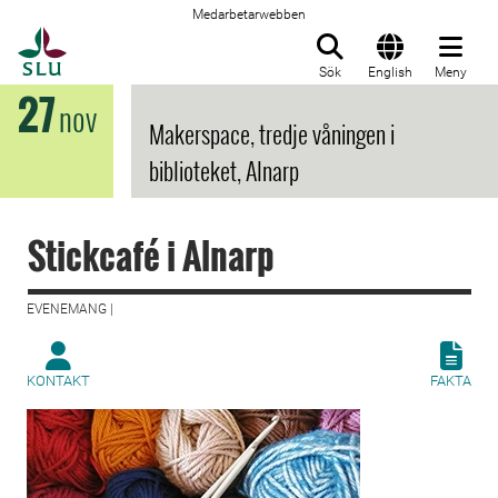
Medarbetarwebben
Till startsida
Sök
English
Meny
27
nov
Makerspace, tredje våningen i
biblioteket, Alnarp
Stickcafé i Alnarp
EVENEMANG |
KONTAKT
FAKTA