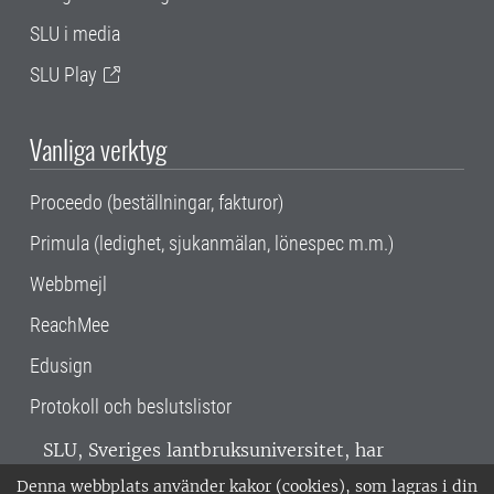
SLU i media
SLU Play
Vanliga verktyg
Proceedo (beställningar, fakturor)
Primula (ledighet, sjukanmälan, lönespec m.m.)
Webbmejl
ReachMee
Edusign
Protokoll och beslutslistor
SLU, Sveriges lantbruksuniversitet, har
verksamhet över hela Sverige. Huvudorter är
Denna webbplats använder kakor (cookies), som lagras i din