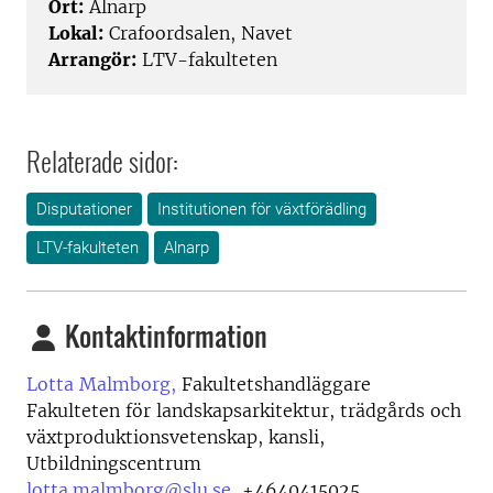
Ort:
Alnarp
Lokal:
Crafoordsalen, Navet
Arrangör:
LTV-fakulteten
Relaterade sidor:
Disputationer
Institutionen för växtförädling
LTV-fakulteten
Alnarp
Kontaktinformation
Lotta Malmborg,
Fakultetshandläggare
Fakulteten för landskapsarkitektur, trädgårds och
växtproduktionsvetenskap, kansli,
Utbildningscentrum
lotta.malmborg@slu.se
,
+4640415025,