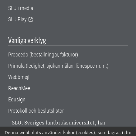
SLU i media
SLU Play
Vanliga verktyg
Proceedo (beställningar, fakturor)
Primula (ledighet, sjukanmälan, lönespec m.m.)
Webbmejl
ReachMee
Edusign
Protokoll och beslutslistor
SLU, Sveriges lantbruksuniversitet, har
verksamhet över hela Sverige. Huvudorter är
Denna webbplats använder kakor (cookies), som lagras i din