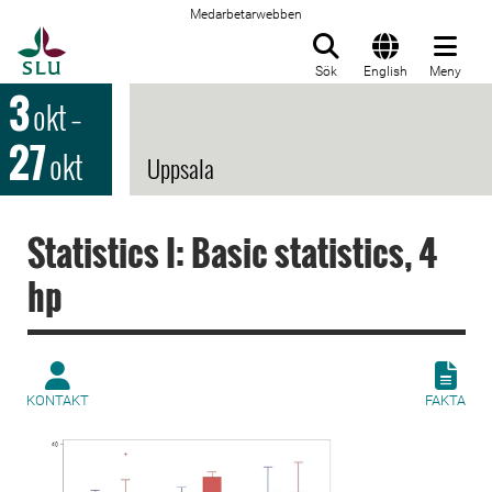
Medarbetarwebben
Till startsida
Sök
English
Meny
3
okt
–
27
okt
Uppsala
Statistics I: Basic statistics, 4
hp
KONTAKT
FAKTA