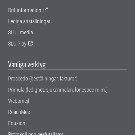
Driftinformation
Lediga anställningar
SLU i media
SLU Play
Vanliga verktyg
Proceedo (beställningar, fakturor)
Primula (ledighet, sjukanmälan, lönespec m.m.)
Webbmejl
ReachMee
Edusign
Protokoll och beslutslistor