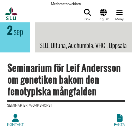
Medarbetarwebben
Till startsida
Sök
English
Meny
2
sep
SLU, Ultuna, Audhumbla, VHC , Uppsala
Seminarium för Leif Andersson
om genetiken bakom den
fenotypiska mångfalden
SEMINARIER, WORKSHOPS |
KONTAKT
FAKTA