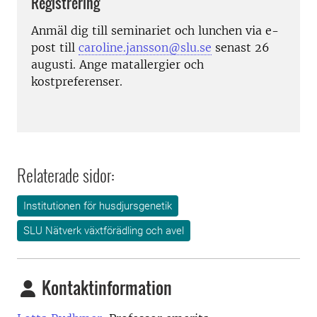
Registrering
Anmäl dig till seminariet och lunchen via e-
post till
caroline.jansson@slu.se
senast 26
augusti. Ange matallergier och
kostpreferenser.
Relaterade sidor:
Institutionen för husdjursgenetik
SLU Nätverk växtförädling och avel
Kontaktinformation