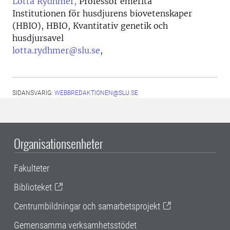
Lotta Rydhmer,
Professor emerita
Institutionen för husdjurens biovetenskaper
(HBIO), HBIO, Kvantitativ genetik och
husdjursavel
lotta.rydhmer@slu.se
,
SIDANSVARIG:
WEBBREDAKTIONEN@SLU.SE
Organisationsenheter
Fakulteter
Biblioteket
Centrumbildningar och samarbetsprojekt
Gemensamma verksamhetsstödet