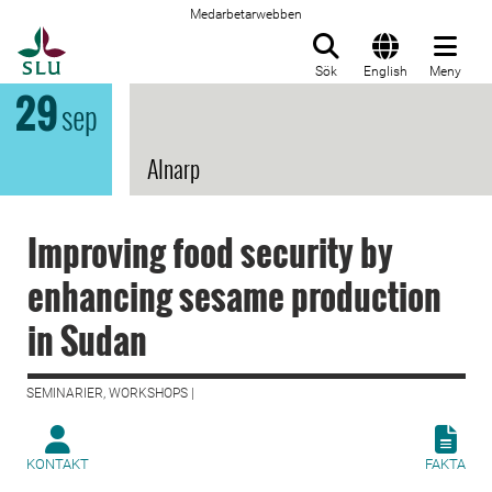
Medarbetarwebben
Till startsida
Sök
English
Meny
29
sep
Alnarp
Improving food security by
enhancing sesame production
in Sudan
SEMINARIER, WORKSHOPS |
KONTAKT
FAKTA