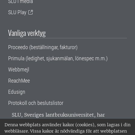
SLU i media
SLU Play
Vanliga verktyg
Proceedo (beställningar, fakturor)
Primula (ledighet, sjukanmälan, lönespec m.m.)
Webbmejl
ReachMee
Edusign
Protokoll och beslutslistor
SLU, Sveriges lantbruksuniversitet, har
verksamhet över hela Sverige. Huvudorter är
Denna webbplats använder kakor (cookies), som lagras i din
Alnarp, Uppsala och Umeå.
SLU är
webbläsare. Vissa kakor är nödvändiga för att webbplatsen