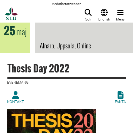
Medarbetarwebben
Till startsida
Sök
English
Meny
25
maj
Alnarp, Uppsala, Online
Thesis Day 2022
EVENEMANG |
KONTAKT
FAKTA