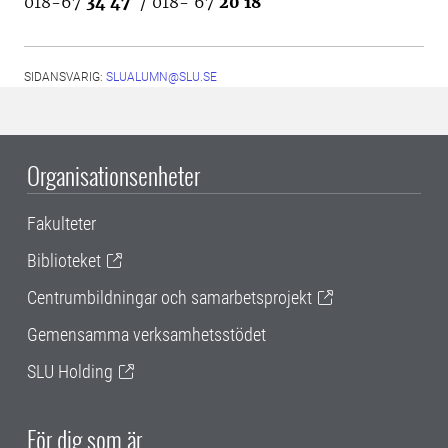
018-67
34 47
/ 018- 67
20 18
SIDANSVARIG:
SLUALUMN@SLU.SE
Organisationsenheter
Fakulteter
Biblioteket
Centrumbildningar och samarbetsprojekt
Gemensamma verksamhetsstödet
SLU Holding
För dig som är