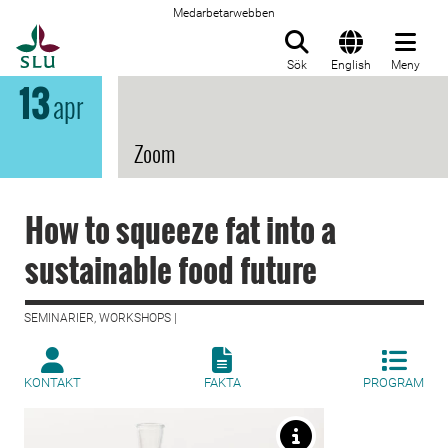
Medarbetarwebben
Till startsida
Sök
English
Meny
13
apr
Zoom
How to squeeze fat into a
sustainable food future
SEMINARIER, WORKSHOPS |
KONTAKT
FAKTA
PROGRAM