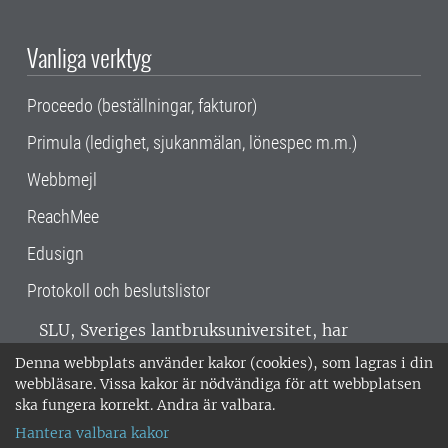
Vanliga verktyg
Proceedo (beställningar, fakturor)
Primula (ledighet, sjukanmälan, lönespec m.m.)
Webbmejl
ReachMee
Edusign
Protokoll och beslutslistor
SLU, Sveriges lantbruksuniversitet, har
verksamhet över hela Sverige. Huvudorter är
Denna webbplats använder kakor (cookies), som lagras i din
Alnarp, Uppsala och Umeå.
SLU är
webbläsare. Vissa kakor är nödvändiga för att webbplatsen
miljöcertifierat enligt ISO 14001. •
Telefon:
ska fungera korrekt. Andra är valbara.
018-67 10 00 • Org nr: 202100-2817 •
Om
Hantera valbara kakor