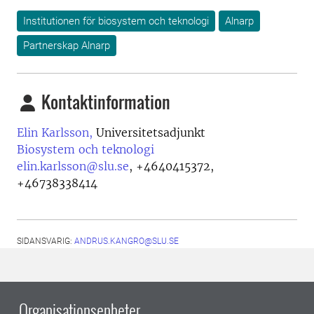
Institutionen för biosystem och teknologi
Alnarp
Partnerskap Alnarp
Kontaktinformation
Elin Karlsson,
Universitetsadjunkt
Biosystem och teknologi
elin.karlsson@slu.se
,
+4640415372,
+46738338414
SIDANSVARIG:
ANDRUS.KANGRO@SLU.SE
Organisationsenheter