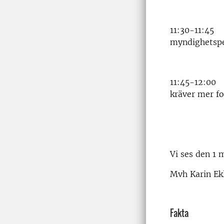
Pianpian W
11:30-11:45 
myndighetspe
11:45-12:00 S
kräver mer f
Vi ses den 1 
Mvh Karin Ekl
Fakta