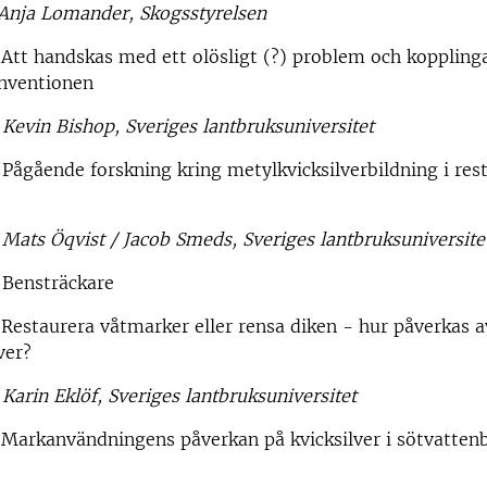
ja Lomander, Skogsstyrelsen
tt handskas med ett olösligt (?) problem och kopplingar
nventionen
Kevin Bishop, Sveriges lantbruksuniversitet
ågående forskning kring metylkvicksilverbildning i res
s Öqvist / Jacob Smeds, Sveriges lantbruksuniversite
Bensträckare
estaurera våtmarker eller rensa diken - hur påverkas a
ver?
Karin Eklöf, Sveriges lantbruksuniversitet
0
Markanvändningens påverkan på kvicksilver i sötvattenb