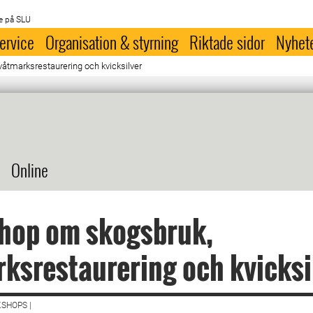
e på SLU
ervice
Organisation & styrning
Riktade sidor
Nyhet
åtmarksrestaurering och kvicksilver
Online
hop om skogsbruk,
ksrestaurering och kvicksi
SHOPS |