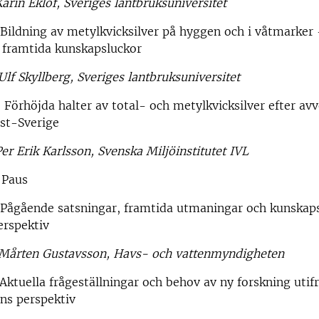
in Eklöf, Sveriges lantbruksuniversitet
ldning av metylkvicksilver på hyggen och i våtmarker 
 framtida kunskapsluckor
Ulf Skyllberg, Sveriges lantbruksuniversitet
rhöjda halter av total- och metylkvicksilver efter avv
st-Sverige
 Erik Karlsson, Svenska Miljöinstitutet IVL
Paus
Pågående satsningar, framtida utmaningar och kunskaps
rspektiv
ten Gustavsson, Havs- och vattenmyndigheten
ktuella frågeställningar och behov av ny forskning utif
ns perspektiv