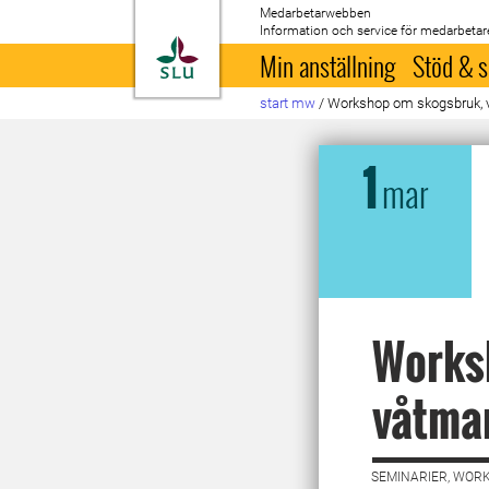
Medarbetarwebben
Information och service för medarbetar
Till startsida
Min anställning
Stöd & s
start mw
/
Workshop om skogsbruk, v
1
mar
Works
våtmar
SEMINARIER, WORK