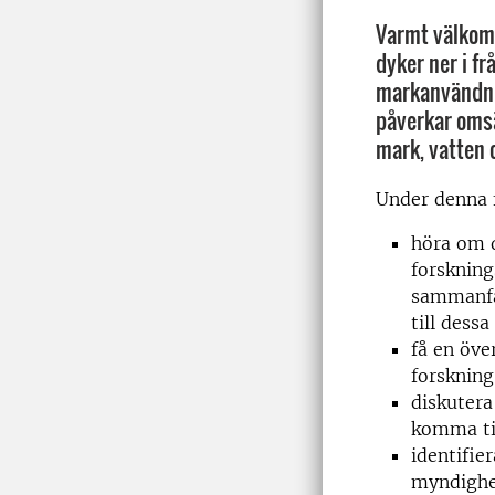
Varmt välkomn
dyker ner i fr
markanvändni
påverkar omsä
mark, vatten 
Under denna 
höra om 
forskning
sammanfa
till dessa
få en öve
forskning
diskutera
komma ti
identifie
myndighe