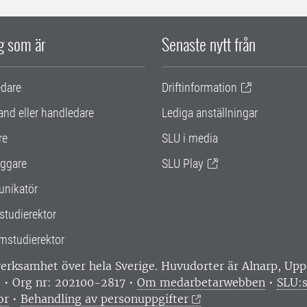
ig som är
Senaste nytt från
edare
Driftinformation
and eller handledare
Lediga anställningar
re
SLU i media
ggare
SLU Play
nikatör
studierektor
mstudierektor
 verksamhet över hela Sverige. Huvudorter är Alnarp, U
0 • Org nr: 202100-2817 •
Om medarbetarwebben
•
SLU:s
or
•
Behandling av personuppgifter