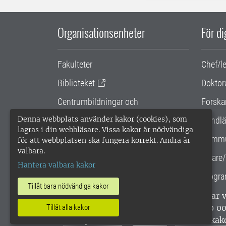
Organisationsenheter
För d
Fakulteter
Chef/l
Biblioteket
Doktor
Centrumbildningar och
Forska
samarbetsprojekt
Denna webbplats använder kakor (cookies), som
Handlä
lagras i din webbläsare. Vissa kakor är nödvändiga
Gemensamma verksamhetsstödet
Kommu
för att webbplatsen ska fungera korrekt. Andra är
valbara.
SLU Holding
Lärare/
Hantera valbara kakor
Progra
Tillåt bara nödvändiga kakor
SLU, Sveriges lantbruksuniversitet, har
enligt ISO 14001. •
Telefon: 018-67 10 0
Tillåt alla kakor
webbplatser
•
Vid KRIS
•
Hantera kak