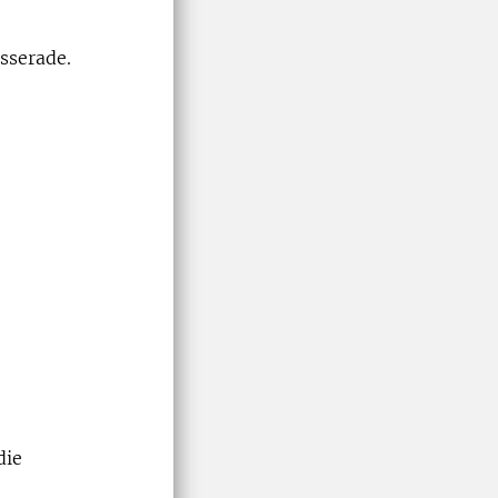
sserade.
die