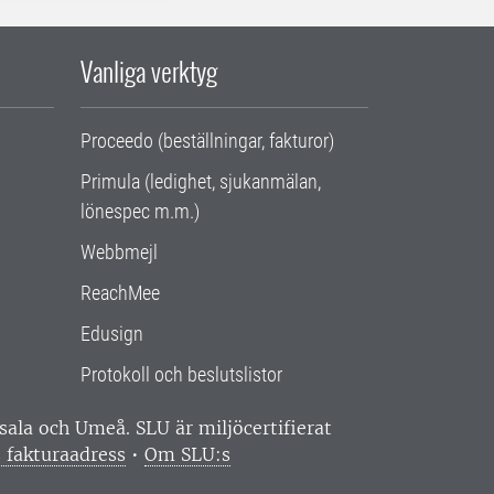
Vanliga verktyg
Proceedo (beställningar, fakturor)
Primula (ledighet, sjukanmälan,
lönespec m.m.)
Webbmejl
ReachMee
Edusign
Protokoll och beslutslistor
ppsala och Umeå.
SLU är miljöcertifierat
 fakturaadress
•
Om SLU:s