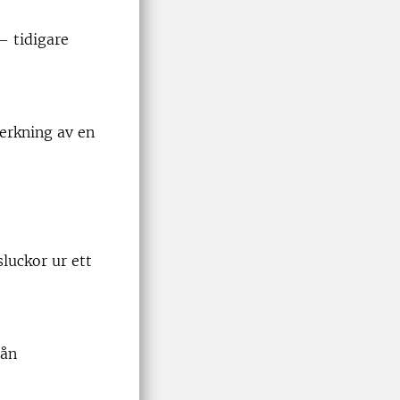
– tidigare
erkning av en
luckor ur ett
rån