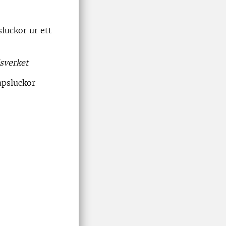
luckor ur ett
sverket
apsluckor