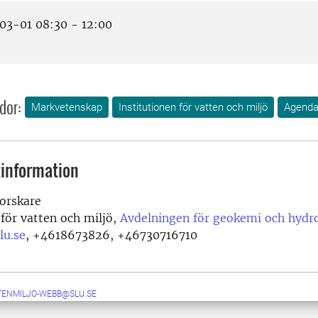
3-01 08:30 - 12:00
dor:
Markvetenskap
Institutionen för vatten och miljö
Agenda
information
orskare
 för vatten och miljö,
Avdelningen för geokemi och hydr
lu.se
,
+4618673826, +46730716710
TENMILJO-WEBB@SLU.SE