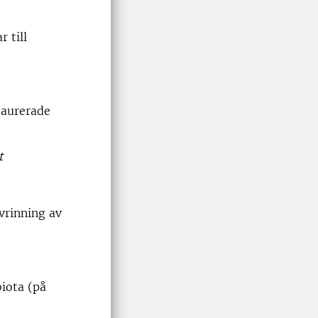
 till
taurerade
t
vrinning av
iota (på