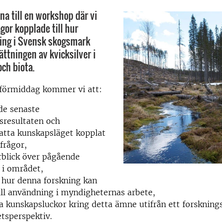
a till en workshop där vi
ågor kopplade till hur
ng i Svensk skogsmark
ttningen av kvicksilver i
och biota.
förmiddag kommer vi att:
de senaste
sresultaten och
tta kunskapsläget kopplat
 frågor,
rblick över pågående
 i området,
 hur denna forskning kan
ll användning i myndigheternas arbete,
ra kunskapsluckor kring detta ämne utifrån ett forskning
tsperspektiv.