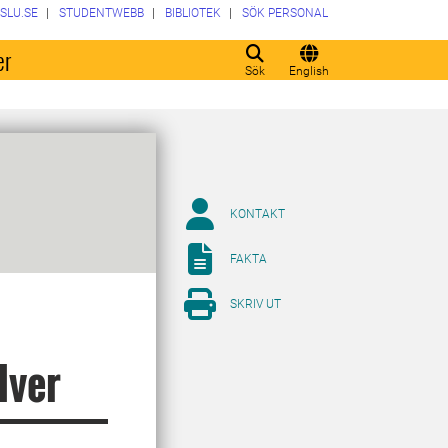
SLU.SE
STUDENTWEBB
BIBLIOTEK
SÖK PERSONAL
er
Sök
English
KONTAKT
FAKTA
SKRIV UT
lver