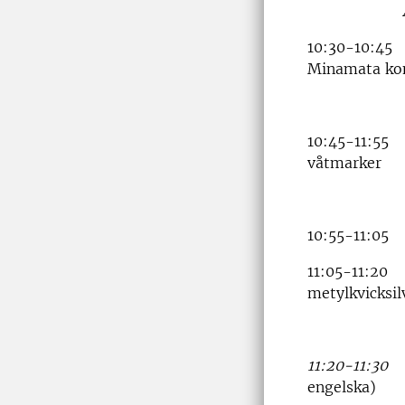
An
10:30-10:45 A
Minamata ko
10:45-11:55 P
våtmarker
Mat
10:55-11:05 
11:05-11:20 R
metylkvicksil
11:20-11:3
engelska)