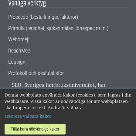
Vanliga verktyg
Proceedo (beställningar, fakturor)
Primula (ledighet, sjukanmälan, lönespec m.m.)
Webbmejl
ReachMee
Edusign
Protokoll och beslutslistor
SLU, Sveriges lantbruksuniversitet, har
verksamhet över hela Sverige. Huvudorter är
Denna webbplats använder kakor (cookies), som lagras i din
Alnarp, Uppsala och Umeå.
SLU är
webbläsare. Vissa kakor är nödvändiga för att webbplatsen
miljöcertifierat enligt ISO 14001. •
Telefon:
ska fungera korrekt. Andra är valbara.
018-67 10 00 • Org nr: 202100-2817 •
Om
Hantera valbara kakor
medarbetarwebben
•
SLU:s fakturaadress
•
Om SLU:s webbplatser
•
Vid KRIS
Tillåt bara nödvändiga kakor