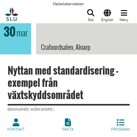
Medarbetarwebben
Till startsida
Sök
English
Meny
30
mar
Crafoordsalen, Alnarp
Nyttan med standardisering -
exempel från
växtskyddsområdet
SEMINARIER, WORKSHOPS |
KONTAKT
FAKTA
PROGRAM