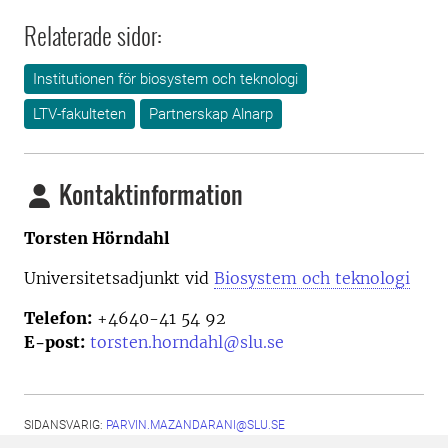
Relaterade sidor:
Institutionen för biosystem och teknologi
LTV-fakulteten
Partnerskap Alnarp
Kontaktinformation
Torsten Hörndahl
Universitetsadjunkt vid
Biosystem och teknologi
Telefon:
+4640-41 54 92
E-post:
torsten.horndahl@slu.se
SIDANSVARIG:
PARVIN.MAZANDARANI@SLU.SE