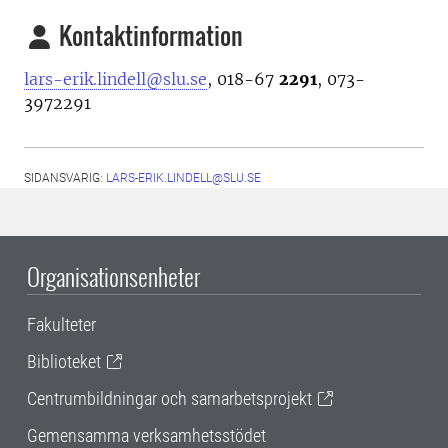
Kontaktinformation
lars-erik.lindell@slu.se
, 018-67
2291
, 073-
3972291
SIDANSVARIG:
LARS-ERIK.LINDELL@SLU.SE
Organisationsenheter
Fakulteter
Biblioteket
Centrumbildningar och samarbetsprojekt
Gemensamma verksamhetsstödet