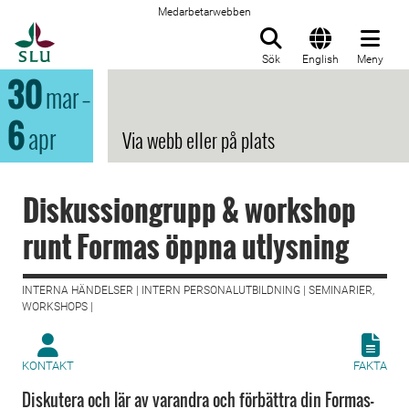
Medarbetarwebben
Till startsida
Sök
English
Meny
30
mar
–
6
apr
Via webb eller på plats
Diskussiongrupp & workshop
runt Formas öppna utlysning
INTERNA HÄNDELSER | INTERN PERSONALUTBILDNING | SEMINARIER,
WORKSHOPS |
KONTAKT
FAKTA
Diskutera och lär av varandra och förbättra din Formas-