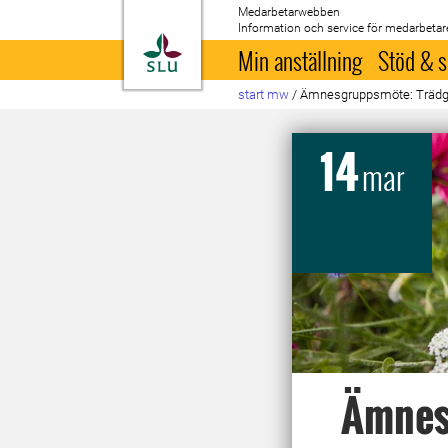
Medarbetarwebben
Information och service för medarbetar
Till startsida
Min anställning
Stöd & s
start mw
/
Ämnesgruppsmöte: Trädg
14
mar
Ämnes