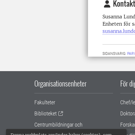
Kontakt
Susanna Lundq
Enheten för s
susanna.lund
SIDANSVARIG:
PAR
Organisationsenheter
För d
Fakulteter
Chef/l
Biblioteket
Doktor
Centrumbildningar och
Forska
samarbetsprojekt