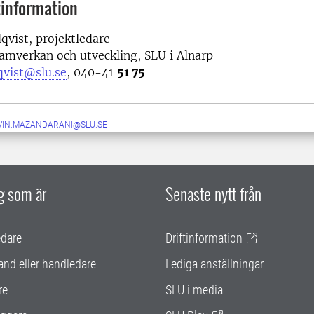
information
vist, projektledare
amverkan och utveckling, SLU i Alnarp
qvist@slu.se
, 040-41
51 75
VIN.MAZANDARANI@SLU.SE
ig som är
Senaste nytt från
edare
Driftinformation
and eller handledare
Lediga anställningar
re
SLU i media