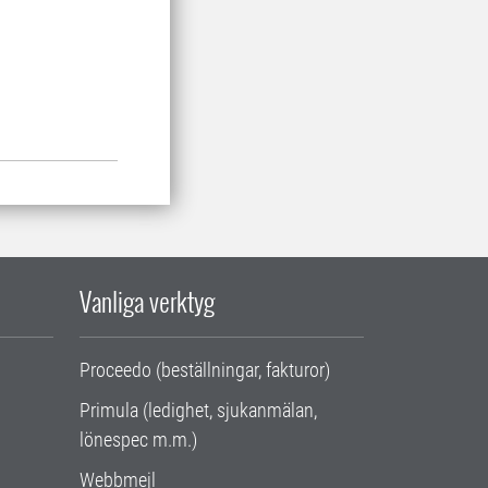
Vanliga verktyg
Proceedo (beställningar, fakturor)
Primula (ledighet, sjukanmälan,
lönespec m.m.)
Webbmejl