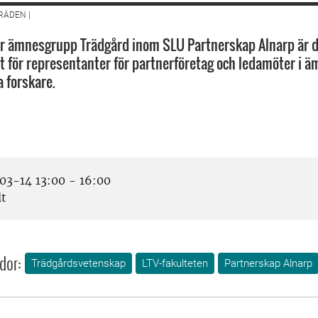
ÄDEN |
r ämnesgrupp Trädgård inom SLU Partnerskap Alnarp är d
t för representanter för partnerföretag och ledamöter i
 forskare.
3-14 13:00 - 16:00
lt
dor:
Trädgårdsvetenskap
LTV-fakulteten
Partnerskap Alnarp