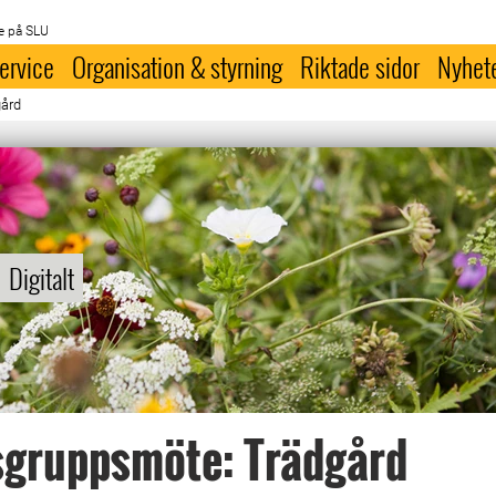
e på SLU
ervice
Organisation & styrning
Riktade sidor
Nyhet
ård
Digitalt
gruppsmöte: Trädgård