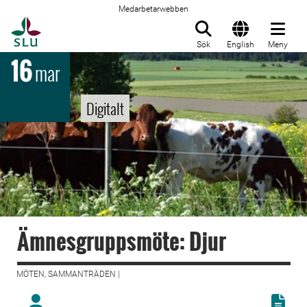
Medarbetarwebben
Till startsida
Sök
English
Meny
16
mar
Digitalt
Ämnesgruppsmöte: Djur
MÖTEN, SAMMANTRÄDEN |