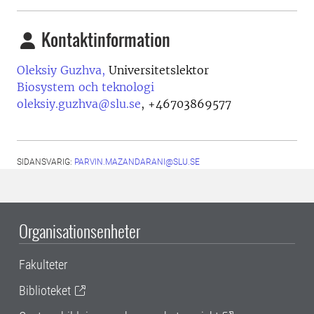
Kontaktinformation
Oleksiy Guzhva,
Universitetslektor
Biosystem och teknologi
oleksiy.guzhva@slu.se
,
+46703869577
SIDANSVARIG:
PARVIN.MAZANDARANI@SLU.SE
Organisationsenheter
Fakulteter
Biblioteket