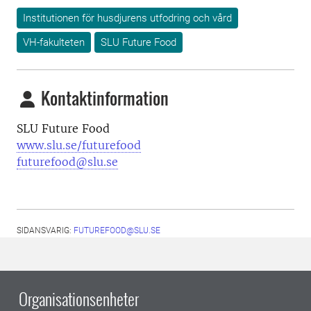
Institutionen för husdjurens utfodring och vård
VH-fakulteten
SLU Future Food
Kontaktinformation
SLU Future Food
www.slu.se/futurefood
futurefood@slu.se
SIDANSVARIG:
FUTUREFOOD@SLU.SE
Organisationsenheter