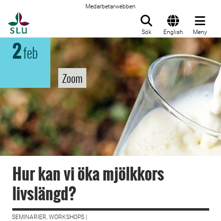
Medarbetarwebben
Till startsida
Sök
English
Meny
2
feb
Zoom
Hur kan vi öka mjölkkors
livslängd?
SEMINARIER, WORKSHOPS |