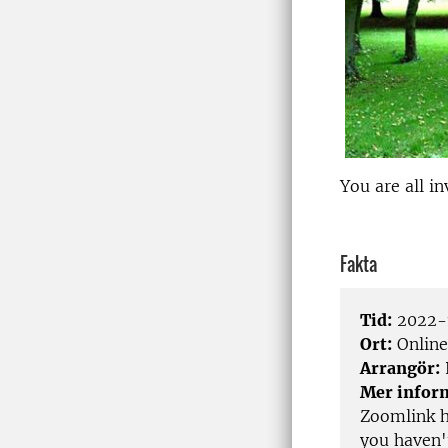
You are all in
Fakta
Tid:
2022-1
Ort:
Online
Arrangör:
Mer infor
Zoomlink h
you haven't