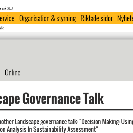
e på SLU
ervice
Organisation & styrning
Riktade sidor
Nyhet
lk
Online
cape Governance Talk
other Landscape governance talk: "Decision Making: Using
sion Analysis In Sustainability Assessment"