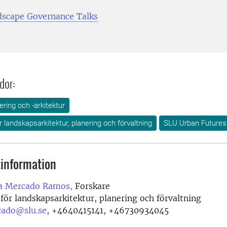
scape Governance Talks
dor:
ring och -arkitektur
ör landskapsarkitektur, planering och förvaltning
SLU Urban Futures
information
a Mercado Ramos,
Forskare
 för landskapsarkitektur, planering och förvaltning
cado@slu.se
,
+4640415141, +46730934045