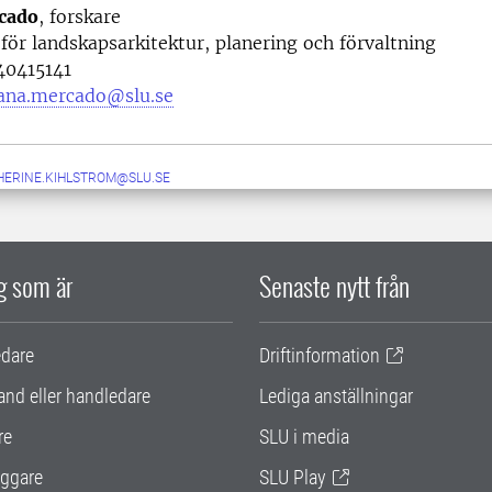
cado
, forskare
 för landskapsarkitektur, planering och förvaltning
0415141
ana.mercado@slu.se
HERINE.KIHLSTROM@SLU.SE
ig som är
Senaste nytt från
edare
Driftinformation
and eller handledare
Lediga anställningar
re
SLU i media
ggare
SLU Play