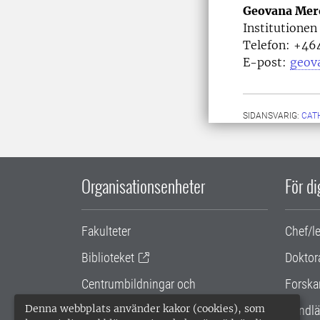
Geovana Mer
Institutionen
Telefon:
+464
E-post:
geov
SIDANSVARIG:
CAT
Organisationsenheter
För d
Fakulteter
Chef/l
Biblioteket
Doktor
Centrumbildningar och
Forska
samarbetsprojekt
Denna webbplats använder kakor (cookies), som
Handlä