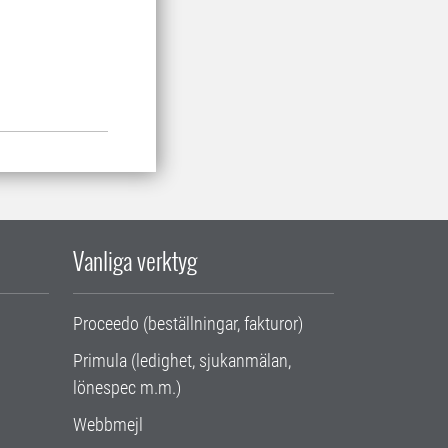
Vanliga verktyg
Proceedo (beställningar, fakturor)
Primula (ledighet, sjukanmälan,
lönespec m.m.)
Webbmejl