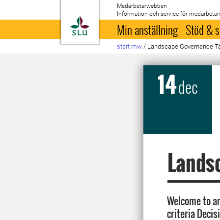
Medarbetarwebben
Information och service för medarbetar
Till startsida
Min anställning
Stöd & s
start mw
/
Landscape Governance Ta
14
dec
Lands
Welcome to an
criteria Deci