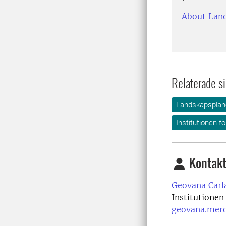
About Land
Relaterade si
Landskapsplane
Institutionen f
Kontakt
Geovana Carl
Institutionen
geovana.mer