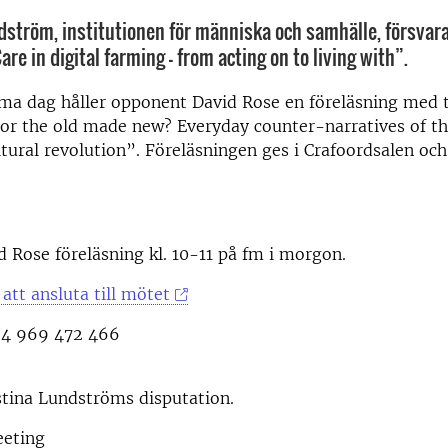
dström, institutionen för människa och samhälle, försvara
re in digital farming – from acting on to living with”.
ma dag håller opponent David Rose en föreläsning med t
 or the old made new? Everyday counter-narratives of th
ltural revolution”. Föreläsningen ges i Crafoordsalen och 
id Rose föreläsning kl. 10-11 på fm i morgon.
 att ansluta till mötet
64 969 472 466
istina Lundströms disputation.
eting