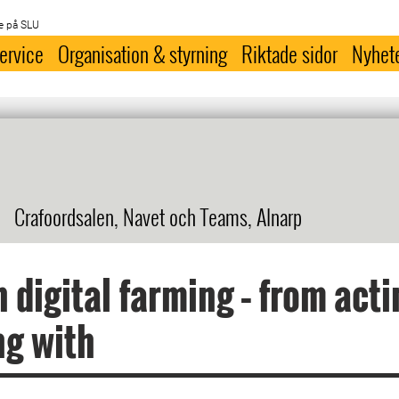
e på SLU
ervice
Organisation & styrning
Riktade sidor
Nyhet
Crafoordsalen, Navet och Teams, Alnarp
n digital farming – from act
ng with