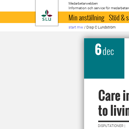
Medarbetarwebben
Information och service för medarbetar
Till startsida
Min anställning
Stöd & s
start mw
/
Disp C Lundström
6
dec
Care i
to livi
DISPUTATIONER |