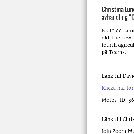
Christina Lun
avhandling “Ca
KL 10.00 sam
old, the new,
fourth agricu
på Teams.
Länk till Dav
Klicka här för
Mötes-ID: 3
Länk till Chr
Join Zoom Me