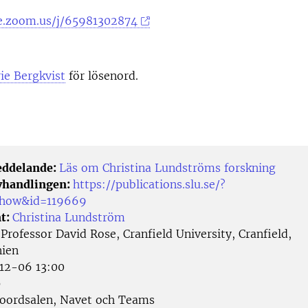
se.zoom.us/j/65981302874
ie Bergkvist
för lösenord.
eddelande:
Läs om Christina Lundströms forskning
avhandlingen:
https://publications.slu.se/?
/show&id=119669
t:
Christina Lundström
:
Professor David Rose, Cranfield University, Cranfield,
nien
12-06 13:00
p
oordsalen, Navet och Teams