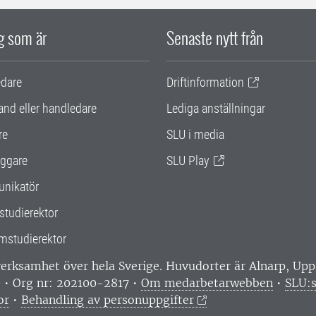
ig som är
Senaste nytt från
edare
Driftinformation
and eller handledare
Lediga anställningar
re
SLU i media
ggare
SLU Play
nikatör
studierektor
mstudierektor
 verksamhet över hela Sverige. Huvudorter är Alnarp, U
0 • Org nr: 202100-2817 •
Om medarbetarwebben
•
SLU:s
or
•
Behandling av personuppgifter