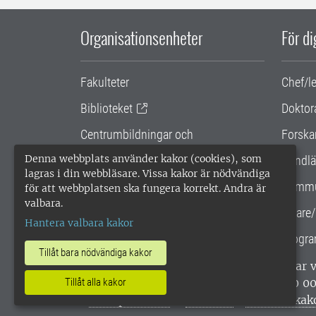
Organisationsenheter
För d
Fakulteter
Chef/l
Biblioteket
Doktor
Centrumbildningar och
Forska
samarbetsprojekt
Denna webbplats använder kakor (cookies), som
Handlä
lagras i din webbläsare. Vissa kakor är nödvändiga
Gemensamma verksamhetsstödet
Kommu
för att webbplatsen ska fungera korrekt. Andra är
valbara.
SLU Holding
Lärare/
Hantera valbara kakor
Progra
Tillåt bara nödvändiga kakor
SLU, Sveriges lantbruksuniversitet, har
enligt ISO 14001. •
Telefon: 018-67 10 0
Tillåt alla kakor
webbplatser
•
Vid KRIS
•
Hantera kak