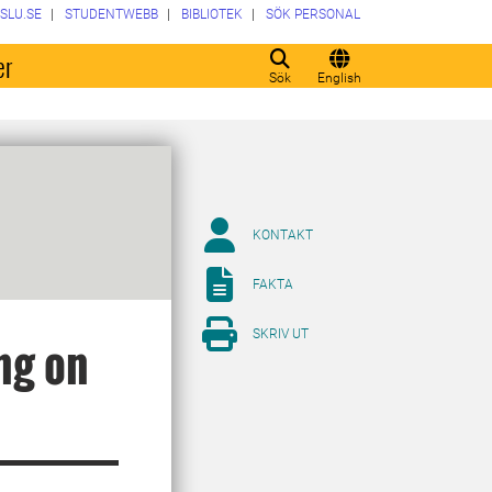
SLU.SE
STUDENTWEBB
BIBLIOTEK
SÖK PERSONAL
er
Sök
English
KONTAKT
FAKTA
SKRIV UT
ing on