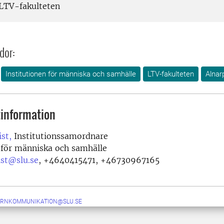
LTV-fakulteten
dor:
Institutionen för människa och samhälle
LTV-fakulteten
Alnar
information
st,
Institutionssamordnare
 för människa och samhälle
ist@slu.se
,
+4640415471, +46730967165
ERNKOMMUNIKATION@SLU.SE