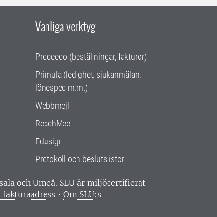
Vanliga verktyg
Proceedo (beställningar, fakturor)
Primula (ledighet, sjukanmälan,
lönespec m.m.)
Webbmejl
ReachMee
Edusign
Protokoll och beslutslistor
ppsala och Umeå.
SLU är miljöcertifierat
 fakturaadress
•
Om SLU:s