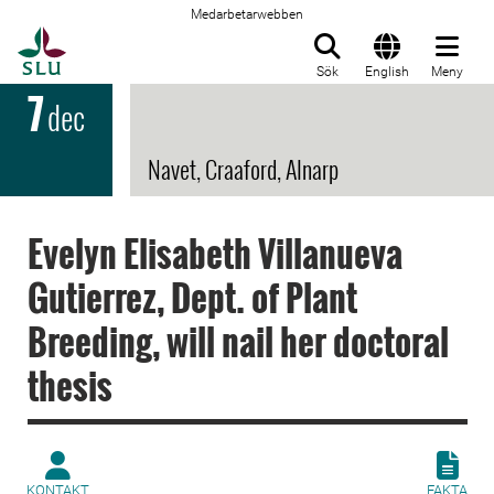
Medarbetarwebben
Till startsida
Sök
English
Meny
7
dec
Navet, Craaford, Alnarp
Evelyn Elisabeth Villanueva
Gutierrez, Dept. of Plant
Breeding, will nail her doctoral
thesis
KONTAKT
FAKTA