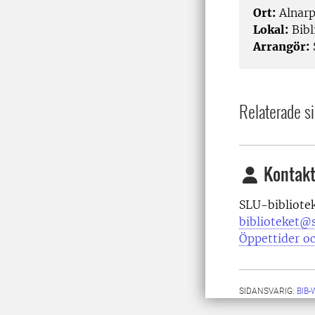
Ort:
Alnar
Lokal:
Bibl
Arrangör:
Relaterade si
Kontakt
SLU-bibliote
biblioteket@s
Öppettider oc
SIDANSVARIG:
BIB