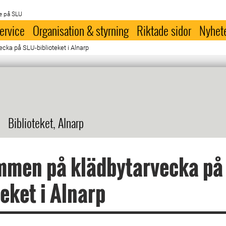
e på SLU
ervice
Organisation & styrning
Riktade sidor
Nyhet
ka på SLU-biblioteket i Alnarp
Biblioteket, Alnarp
mmen på klädbytarvecka på
teket i Alnarp