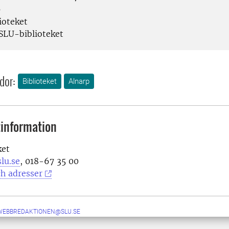
p
ioteket
SLU-biblioteket
dor:
Biblioteket
Alnarp
information
ket
lu.se
, 018-67 35 00
h adresser
-WEBBREDAKTIONEN@SLU.SE