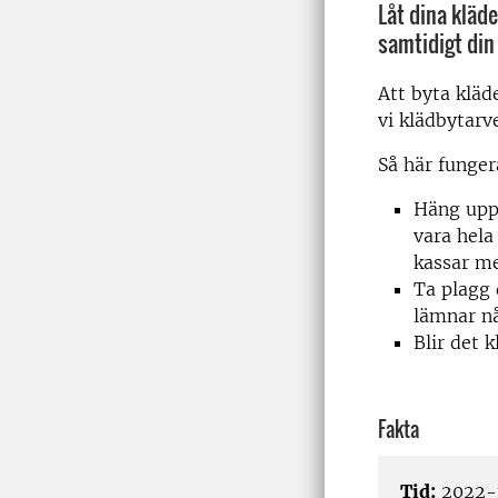
Låt dina kläde
samtidigt din
Att byta kläd
vi klädbytarv
Så här funger
Häng upp 
vara hela
kassar me
Ta plagg 
lämnar n
Blir det 
Fakta
Tid:
2022-1