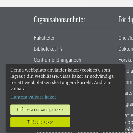
Organisationsenheter
För d
Fakulteter
Chef/l
Biblioteket
Doktor
Centrumbildningar och
Forska
samarbetsprojekt
Denna webbplats använder kakor (cookies), som
Handlä
lagras i din webbläsare. Vissa kakor är nödvändiga
Gemensamma verksamhetsstödet
Kommu
för att webbplatsen ska fungera korrekt. Andra är
valbara.
SLU Holding
Lärare/
Hantera valbara kakor
Progra
Tillåt bara nödvändiga kakor
SLU, Sveriges lantbruksuniversitet, har
enligt ISO 14001. •
Telefon: 018-67 10 0
Tillåt alla kakor
webbplatser
•
Vid KRIS
•
Hantera kak