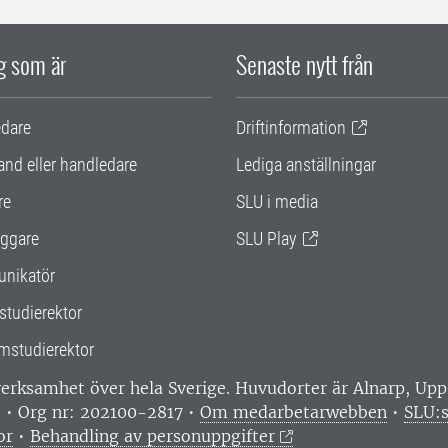
ig som är
Senaste nytt från
edare
Driftinformation
and eller handledare
Lediga anställningar
re
SLU i media
ggare
SLU Play
nikatör
studierektor
mstudierektor
 verksamhet över hela Sverige. Huvudorter är Alnarp, U
0 • Org nr: 202100-2817 •
Om medarbetarwebben
•
SLU:s
or
•
Behandling av personuppgifter