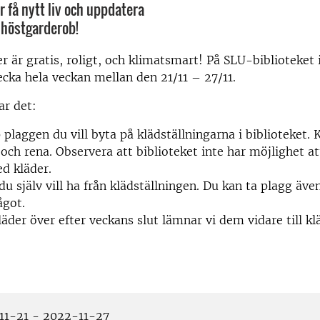
r få nytt liv och uppdatera
 höstgarderob!
er är gratis, roligt, och klimatsmart! På SLU-biblioteket 
ecka hela veckan mellan den 21/11 – 27/11.
ar det:
plaggen du vill byta på klädställningarna i biblioteket. 
 och rena. Observera att biblioteket inte har möjlighet a
d kläder.
du själv vill ha från klädställningen. Du kan ta plagg äve
ågot.
kläder över efter veckans slut lämnar vi dem vidare till k
1-21 - 2022-11-27