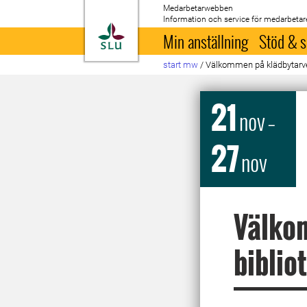
Medarbetarwebben
Information och service för medarbetar
Till startsida
Min anställning
Stöd & s
start mw
/
Välkommen på klädbytarvec
21
nov
–
27
nov
Välko
biblio