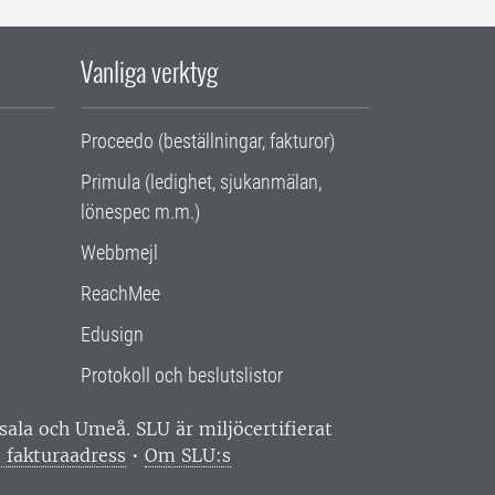
Vanliga verktyg
Proceedo (beställningar, fakturor)
Primula (ledighet, sjukanmälan,
lönespec m.m.)
Webbmejl
ReachMee
Edusign
Protokoll och beslutslistor
ppsala och Umeå.
SLU är miljöcertifierat
 fakturaadress
•
Om SLU:s