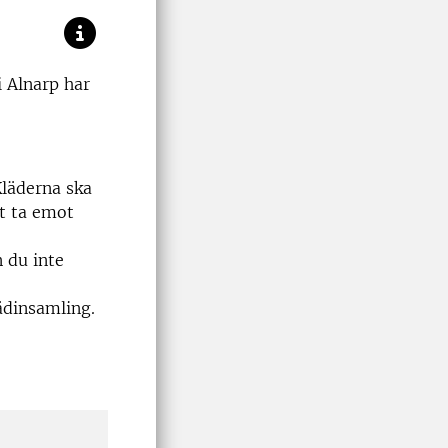
i Alnarp har
Kläderna ska
tt ta emot
n du inte
lädinsamling.