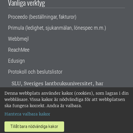
Vanliga verktyg
Proceedo (beställningar, fakturor)
Primula (ledighet, sjukanmälan, lönespec m.m.)
Webbmejl
ReachMee
Edusign
Protokoll och beslutslistor
SLU, Sveriges lantbruksuniversitet, har
verksamhet över hela Sverige. Huvudorter är
Denna webbplats använder kakor (cookies), som lagras i din
Alnarp, Uppsala och Umeå.
SLU är
webbläsare. Vissa kakor är nödvändiga för att webbplatsen
miljöcertifierat enligt ISO 14001. •
Telefon:
ska fungera korrekt. Andra är valbara.
018-67 10 00 • Org nr: 202100-2817 •
Om
Hantera valbara kakor
medarbetarwebben
•
SLU:s fakturaadress
•
Om SLU:s webbplatser
•
Vid KRIS
Tillåt bara nödvändiga kakor