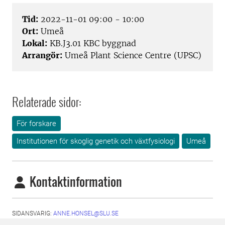
Tid:
2022-11-01 09:00 - 10:00
Ort:
Umeå
Lokal:
KB.J3.01 KBC byggnad
Arrangör:
Umeå Plant Science Centre (UPSC)
Relaterade sidor:
För forskare
Institutionen för skoglig genetik och växtfysiologi
Umeå
Kontaktinformation
SIDANSVARIG:
ANNE.HONSEL@SLU.SE