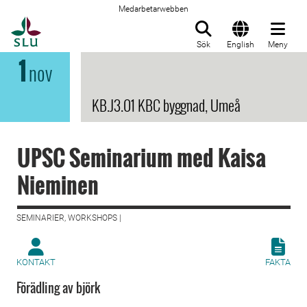
Medarbetarwebben
Till startsida
Sök
English
Meny
1
nov
KB.J3.01 KBC byggnad, Umeå
UPSC Seminarium med Kaisa
Nieminen
SEMINARIER, WORKSHOPS |
KONTAKT
FAKTA
Förädling av björk