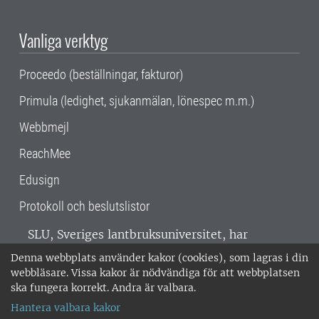
Vanliga verktyg
Proceedo (beställningar, fakturor)
Primula (ledighet, sjukanmälan, lönespec m.m.)
Webbmejl
ReachMee
Edusign
Protokoll och beslutslistor
SLU, Sveriges lantbruksuniversitet, har
verksamhet över hela Sverige. Huvudorter är
Denna webbplats använder kakor (cookies), som lagras i din
Alnarp, Uppsala och Umeå.
SLU är
webbläsare. Vissa kakor är nödvändiga för att webbplatsen
miljöcertifierat enligt ISO 14001. •
Telefon:
ska fungera korrekt. Andra är valbara.
018-67 10 00 • Org nr: 202100-2817 •
Om
Hantera valbara kakor