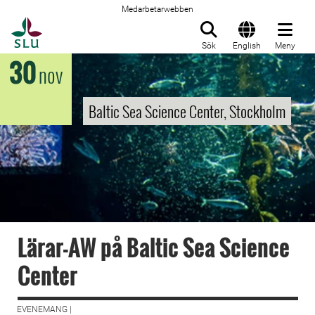
Medarbetarwebben
Till startsida
Sök
English
Meny
30
nov
Baltic Sea Science Center, Stockholm
Lärar-AW på Baltic Sea Science
Center
EVENEMANG |