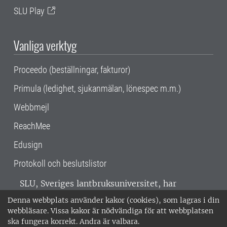
SLU Play
Vanliga verktyg
Proceedo (beställningar, fakturor)
Primula (ledighet, sjukanmälan, lönespec m.m.)
Webbmejl
ReachMee
Edusign
Protokoll och beslutslistor
SLU, Sveriges lantbruksuniversitet, har
verksamhet över hela Sverige. Huvudorter är
Denna webbplats använder kakor (cookies), som lagras i din
Alnarp, Uppsala och Umeå.
SLU är
webbläsare. Vissa kakor är nödvändiga för att webbplatsen
miljöcertifierat enligt ISO 14001. •
Telefon:
ska fungera korrekt. Andra är valbara.