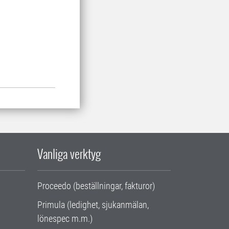
Vanliga verktyg
Proceedo (beställningar, fakturor)
Primula (ledighet, sjukanmälan,
lönespec m.m.)