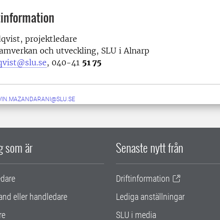
information
vist, projektledare
amverkan och utveckling, SLU i Alnarp
qvist@slu.se
, 040-41
51 75
VIN.MAZANDARANI@SLU.SE
ig som är
Senaste nytt från
edare
Driftinformation
and eller handledare
Lediga anställningar
re
SLU i media