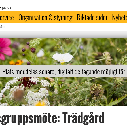
e på SLU
ervice
Organisation & styrning
Riktade sidor
Nyhet
ård
Plats meddelas senare, digitalt deltagande möjligt för
gruppsmöte: Trädgård