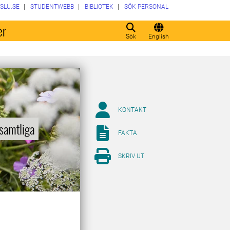
SLU.SE
STUDENTWEBB
BIBLIOTEK
SÖK PERSONAL
er
Sök
English
KONTAKT
 samtliga
FAKTA
SKRIV UT