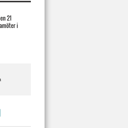
en 21
amöter i
a