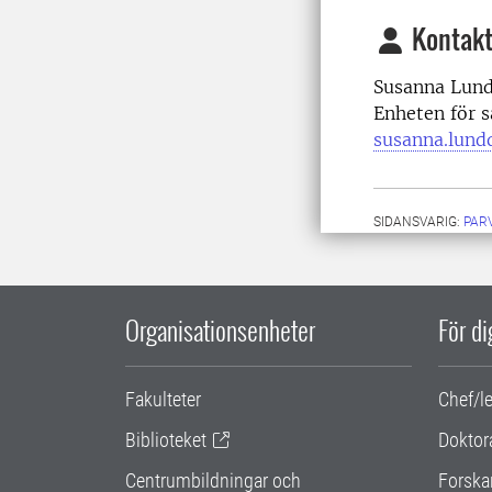
Kontakt
Susanna Lundq
Enheten för s
susanna.lund
SIDANSVARIG:
PAR
Organisationsenheter
För d
Fakulteter
Chef/l
Biblioteket
Doktor
Centrumbildningar och
Forska