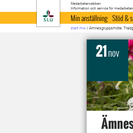
Medarbetarwebben
Information och service för medarbetar
Till startsida
Min anställning
Stöd & s
start mw
/
Ämnesgruppsmöte: Trädg
21
nov
Ämnes