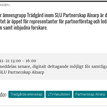
ÄDEN |
r ämnesgrupp Trädgård inom SLU Partnerskap Alnarp är d
et är öppet för representanter för partnerföretag och led
 samt inbjudna forskare.
1-21 13:00 - 16:00
meddelas senare, digitalt deltagande möjligt för samtlig
SLU Partnerskap Alnarp
dor:
Trädgårdsvetenskap
LTV-fakulteten
Partnerskap Alnarp