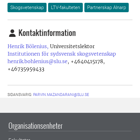
Skogsvetenskap
LTV-fakulteten
Partnerskap Alnarp
Kontaktinformation
Henrik Bölenius,
Universitetslektor
Institutionen för sydsvensk skogsvetenskap
henrik.bohlenius@slu.se
,
+4640415178,
+46735959433
SIDANSVARIG:
PARVIN.MAZANDARANI@SLU.SE
Organisationsenheter