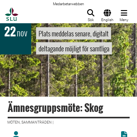
Medarbetarwebben
Till startsida
Sök
English
Meny
22
nov
Plats meddelas senare, digitalt
deltagande möjligt för samtliga
Ämnesgruppsmöte: Skog
MÖTEN, SAMMANTRÄDEN |