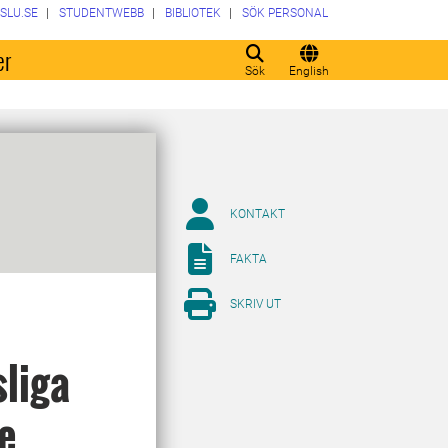
SLU.SE
STUDENTWEBB
BIBLIOTEK
SÖK PERSONAL
er
Sök
English
KONTAKT
FAKTA
SKRIV UT
sliga
e