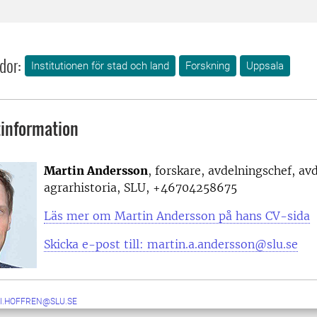
dor:
Institutionen för stad och land
Forskning
Uppsala
information
Martin Andersson
, forskare, avdelningschef, av
agrarhistoria, SLU, +
46704258675
Läs mer om Martin Andersson på hans CV-sida
Skicka e-post till: martin.a.andersson@slu.se
I.HOFFREN@SLU.SE