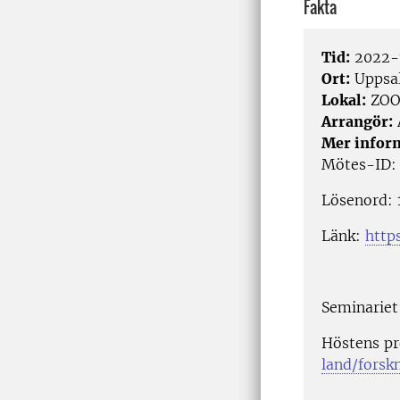
Fakta
Tid:
2022-1
Ort:
Uppsa
Lokal:
ZO
Arrangör:
Mer infor
Mötes-ID:
Lösenord: 
Länk:
http
Seminariet
Höstens pr
land/forsk