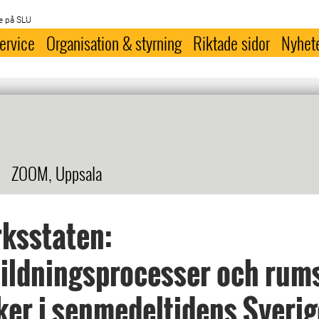
e på SLU
ervice
Organisation & styrning
Riktade sidor
Nyhet
ZOOM, Uppsala
ksstaten:
ildningsprocesser och rum
ker i senmedeltidens Sverig