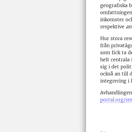
geografiska 
omfattningen
inkomster oc
respektive
an
Hur stora
res
från
privatäg
som fick ta d
helt centrala
sig i det pol
också an till
integrering i
Avhandlingens
portal.org/s