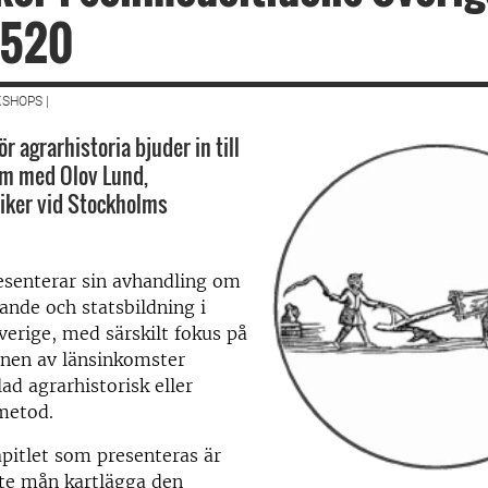
1520
SHOPS |
r agrarhistoria bjuder in till
um med Olov Lund,
iker vid Stockholms
esenterar sin avhandling om
nde och statsbildning i
verige, med särskilt fokus på
onen av länsinkomster
ad agrarhistorisk eller
metod.
pitlet som presenteras är
ste mån kartlägga den