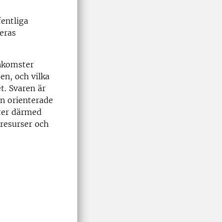
fentliga
deras
inkomster
ten, och
vilka
et.
Svaren är
n orienterade
nyter därmed
resurser och