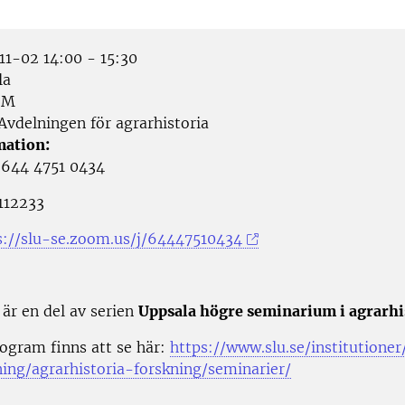
1-02 14:00 - 15:30
la
OM
Avdelningen för agrarhistoria
mation:
 644 4751 0434
112233
s://slu-se.zoom.us/j/64447510434
 är en del av serien
Uppsala högre seminarium i agrarhi
ogram finns att se här:
https://www.slu.se/institutioner
ning/agrarhistoria-forskning/seminarier/