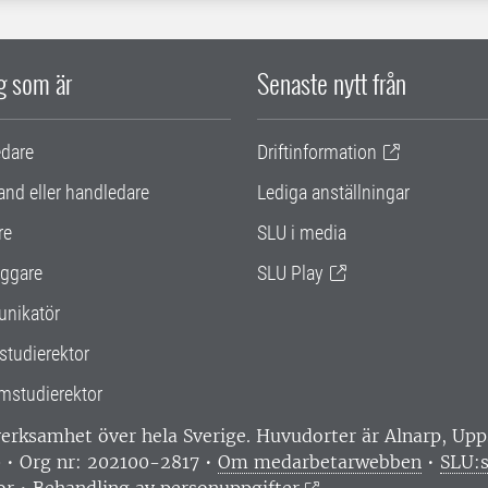
ig som är
Senaste nytt från
edare
Driftinformation
and eller handledare
Lediga anställningar
re
SLU i media
ggare
SLU Play
nikatör
studierektor
mstudierektor
 verksamhet över hela Sverige. Huvudorter är Alnarp, U
0 • Org nr: 202100-2817 •
Om medarbetarwebben
•
SLU:s
or
•
Behandling av personuppgifter