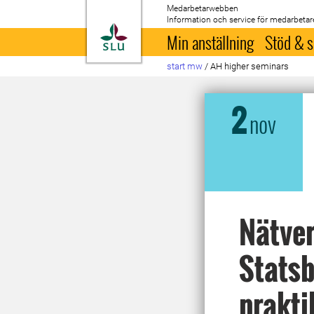
Medarbetarwebben
Information och service för medarbetar
Till startsida
Min anställning
Stöd & s
start mw
/
AH higher seminars
2
nov
Nätver
Statsb
prakti