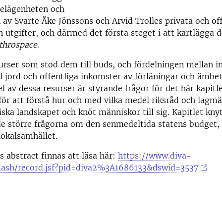
belägenheten och
 av Svarte Åke Jönssons och
Arvid Trolles privata och of
h utgifter, och därmed
det första steget i att kartlägga 
throspace
.
urser som stod dem till buds, och fördelningen mellan 
d jord och offentliga inkomster av förläningar och ämbe
el av dessa resurser är styrande frågor för det här kapitl
 för att förstå hur och med vilka medel riksråd
och lagmä
itiska landskapet och knöt människor
till sig. Kapitlet k
 de större frågorna om den
senmedeltida statens budget, 
 lokalsamhället.
 abstract finnas att läsa här:
https://www.diva-
mash/record.jsf?pid=diva2%3A1686133&dswid=3537