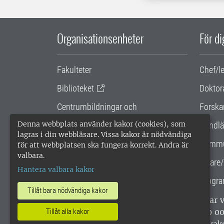
Organisationsenheter
För d
Fakulteter
Chef/l
Biblioteket
Doktor
Centrumbildningar och
Forska
samarbetsprojekt
Denna webbplats använder kakor (cookies), som
Handlä
lagras i din webbläsare. Vissa kakor är nödvändiga
Gemensamma verksamhetsstödet
Kommu
för att webbplatsen ska fungera korrekt. Andra är
valbara.
SLU Holding
Lärare/
Hantera valbara kakor
Progra
Tillåt bara nödvändiga kakor
SLU, Sveriges lantbruksuniversitet, har
enligt ISO 14001. •
Telefon: 018-67 10 0
Tillåt alla kakor
webbplatser
•
Vid KRIS
•
Hantera kak