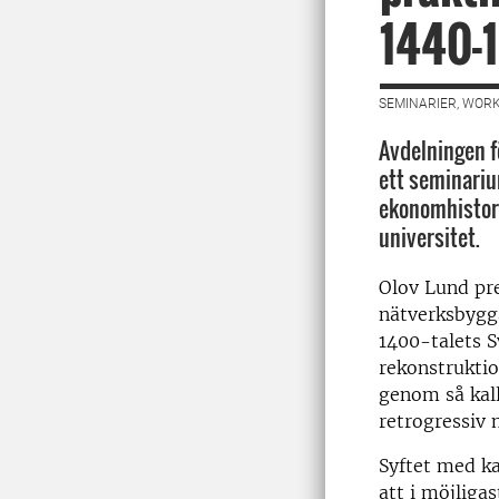
1440-
SEMINARIER, WORK
Avdelningen fö
ett seminari
ekonomhistor
universitet.
Olov Lund pr
nätverksbygga
1400-talets S
rekonstrukti
genom så kall
retrogressiv 
Syftet med ka
att i möjliga