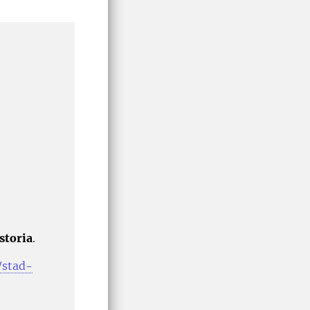
storia
.
/stad-