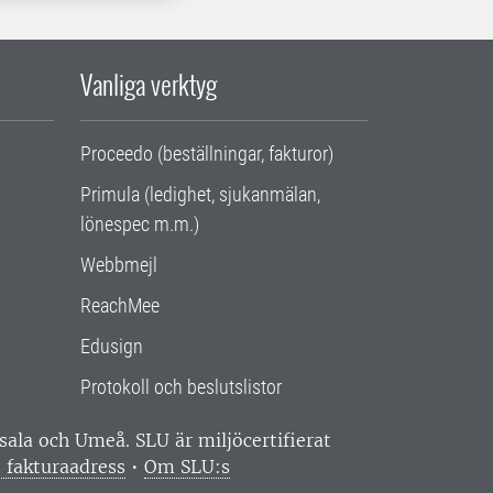
Vanliga verktyg
Proceedo (beställningar, fakturor)
Primula (ledighet, sjukanmälan,
lönespec m.m.)
Webbmejl
ReachMee
Edusign
Protokoll och beslutslistor
ppsala och Umeå.
SLU är miljöcertifierat
 fakturaadress
•
Om SLU:s