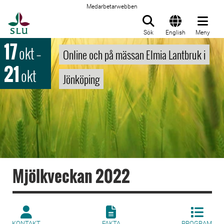
Medarbetarwebben
Till startsida
Sök
English
Meny
17
okt
–
Online och på mässan Elmia Lantbruk i
21
okt
Jönköping
Mjölkveckan 2022
KONTAKT
FAKTA
PROGRAM