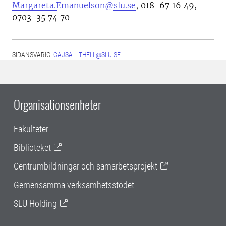
Margareta.Emanuelson@slu.se
, 018-67 16 49,
0703-35 74 70
SIDANSVARIG:
CAJSA.LITHELL@SLU.SE
Organisationsenheter
Fakulteter
Biblioteket
Centrumbildningar och samarbetsprojekt
Gemensamma verksamhetsstödet
SLU Holding