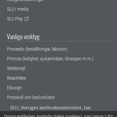
SLU i media
SLU Play
Vanliga verktyg
Proceedo (beställningar, fakturor)
Primula (ledighet, sjukanmälan, lönespec m.m.)
Webbmejl
ReachMee
Edusign
Protokoll och beslutslistor
SLU, Sveriges lantbruksuniversitet, har
verksamhet över hela Sverige. Huvudorter är
Denna webbplats använder kakor (cookies), som lagras i din