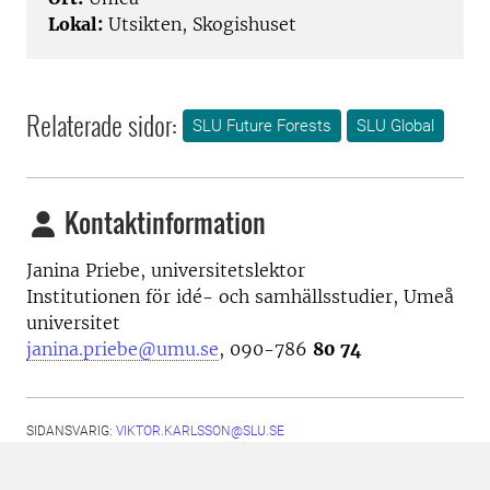
Lokal:
Utsikten, Skogishuset
Relaterade sidor:
SLU Future Forests
SLU Global
Kontaktinformation
Janina Priebe, universitetslektor
Institutionen för idé- och samhällsstudier, Umeå
universitet
janina.priebe@umu.se
, 090-786
80 74
SIDANSVARIG:
VIKTOR.KARLSSON@SLU.SE