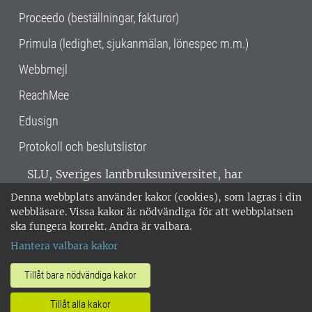
Proceedo (beställningar, fakturor)
Primula (ledighet, sjukanmälan, lönespec m.m.)
Webbmejl
ReachMee
Edusign
Protokoll och beslutslistor
SLU, Sveriges lantbruksuniversitet, har
verksamhet över hela Sverige. Huvudorter är
Denna webbplats använder kakor (cookies), som lagras i din
Alnarp, Uppsala och Umeå.
SLU är
webbläsare. Vissa kakor är nödvändiga för att webbplatsen
miljöcertifierat enligt ISO 14001. •
Telefon:
ska fungera korrekt. Andra är valbara.
018-67 10 00 • Org nr: 202100-2817 •
Om
Hantera valbara kakor
medarbetarwebben
•
SLU:s fakturaadress
•
Om SLU:s webbplatser
•
Vid KRIS
Tillåt bara nödvändiga kakor
•
Hantera kakor
•
Behandling av
Tillåt alla kakor
personuppgifter