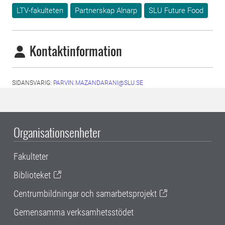
LTV-fakulteten
Partnerskap Alnarp
SLU Future Food
Kontaktinformation
SIDANSVARIG:
PARVIN.MAZANDARANI@SLU.SE
Organisationsenheter
Fakulteter
Biblioteket
Centrumbildningar och samarbetsprojekt
Gemensamma verksamhetsstödet