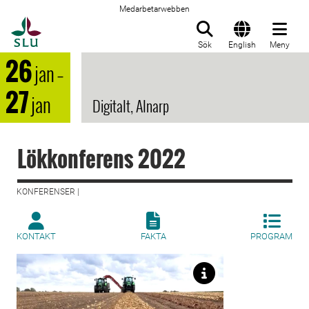
Medarbetarwebben
Till startsida
Sök
English
Meny
26
jan
–
27
jan
Digitalt, Alnarp
Lökkonferens 2022
KONFERENSER |
KONTAKT
FAKTA
PROGRAM