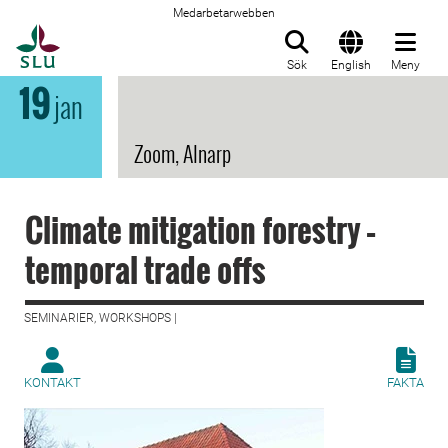
Medarbetarwebben
Till startsida
Sök
English
Meny
19
jan
Zoom, Alnarp
Climate mitigation forestry –
temporal trade offs
SEMINARIER, WORKSHOPS |
KONTAKT
FAKTA