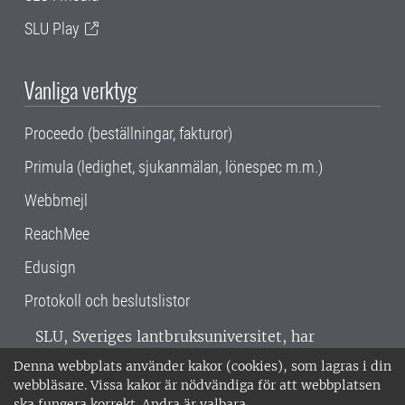
SLU Play
Vanliga verktyg
Proceedo (beställningar, fakturor)
Primula (ledighet, sjukanmälan, lönespec m.m.)
Webbmejl
ReachMee
Edusign
Protokoll och beslutslistor
SLU, Sveriges lantbruksuniversitet, har
verksamhet över hela Sverige. Huvudorter är
Denna webbplats använder kakor (cookies), som lagras i din
Alnarp, Uppsala och Umeå.
SLU är
webbläsare. Vissa kakor är nödvändiga för att webbplatsen
miljöcertifierat enligt ISO 14001. •
Telefon:
ska fungera korrekt. Andra är valbara.