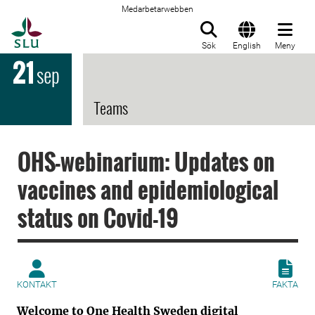
Medarbetarwebben
Till startsida
Sök
English
Meny
21
sep
Teams
OHS-webinarium: Updates on
vaccines and epidemiological
status on Covid-19
KONTAKT
FAKTA
Welcome to One Health Sweden digital