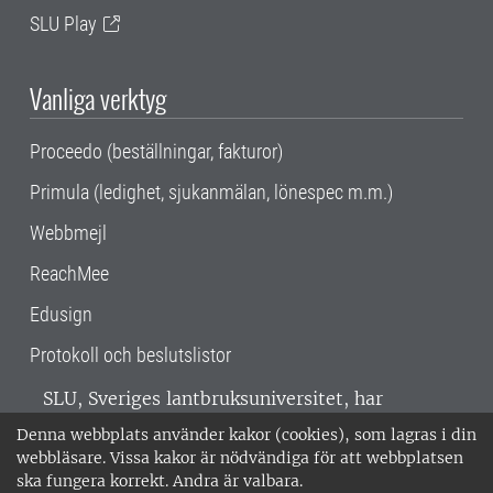
SLU Play
Vanliga verktyg
Proceedo (beställningar, fakturor)
Primula (ledighet, sjukanmälan, lönespec m.m.)
Webbmejl
ReachMee
Edusign
Protokoll och beslutslistor
SLU, Sveriges lantbruksuniversitet, har
verksamhet över hela Sverige. Huvudorter är
Denna webbplats använder kakor (cookies), som lagras i din
Alnarp, Uppsala och Umeå.
SLU är
webbläsare. Vissa kakor är nödvändiga för att webbplatsen
miljöcertifierat enligt ISO 14001. •
Telefon:
ska fungera korrekt. Andra är valbara.