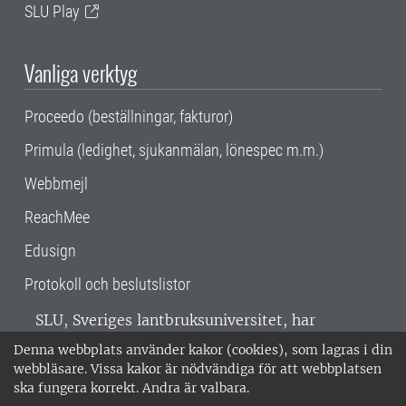
SLU Play
Vanliga verktyg
Proceedo (beställningar, fakturor)
Primula (ledighet, sjukanmälan, lönespec m.m.)
Webbmejl
ReachMee
Edusign
Protokoll och beslutslistor
SLU, Sveriges lantbruksuniversitet, har
verksamhet över hela Sverige. Huvudorter är
Denna webbplats använder kakor (cookies), som lagras i din
Alnarp, Uppsala och Umeå.
SLU är
webbläsare. Vissa kakor är nödvändiga för att webbplatsen
miljöcertifierat enligt ISO 14001. •
Telefon:
ska fungera korrekt. Andra är valbara.