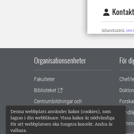
Kontakt
SIDANSVARIG:
MW-
Organisationsenheter
För d
Fakulteter
Chef/l
Biblioteket
Doktor
Centrumbildningar och
Forska
samarbetsprojekt
Denna webbplats använder kakor (cookies), som
Handlä
lagras i din webbläsare. Vissa kakor är nödvändiga
Gemensamma verksamhetsstödet
Kommu
för att webbplatsen ska fungera korrekt. Andra är
valbara.
SLU Holding