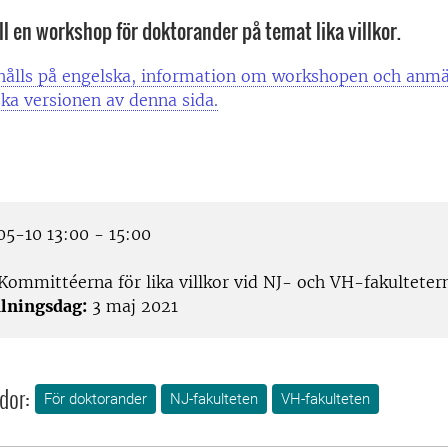
l en workshop för doktorander på temat lika villkor.
ålls på engelska, information om workshopen och anmä
ka versionen av denna sida.
5-10 13:00 - 15:00
Kommittéerna för lika villkor vid NJ- och VH-fakulteter
lningsdag:
3 maj 2021
dor:
För doktorander
NJ-fakulteten
VH-fakulteten