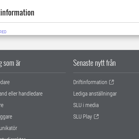
information
RED
ig som är
Senaste nytt från
edare
Driftinformation
and eller handledare
Lediga anställningar
re
SLU i media
ggare
SLU Play
nikatör