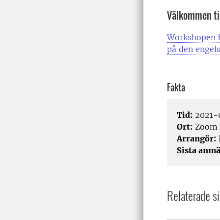
Välkommen til
Workshopen h
på den engels
Fakta
Tid:
2021-0
Ort:
Zoom
Arrangör:
Sista anmä
Relaterade si