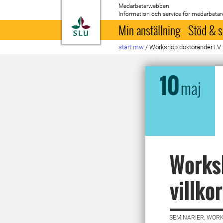
Medarbetarwebben
Information och service för medarbetar
Till startsida
Min anställning
Stöd & s
start mw
/
Workshop doktorander LV
10
maj
Worksh
villkor
SEMINARIER, WORK