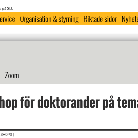
e på SLU
ervice
Organisation & styrning
Riktade sidor
Nyhet
Zoom
op för doktorander på tema
SHOPS |