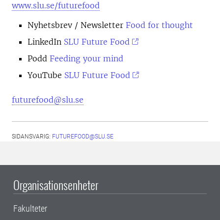
www.slu.se/futurefood
Nyhetsbrev
/ Newsletter
Food for thought
LinkedIn
SLU Future Food
Podd
Feeding your mind
YouTube
SLU Future Food
futurefood@slu.se
SIDANSVARIG:
FUTUREFOOD@SLU.SE
Organisationsenheter
Fakulteter