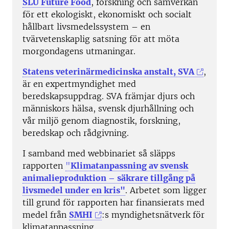
SLU Future Food
, forskning och samverkan
för ett ekologiskt, ekonomiskt och socialt
hållbart livsmedelssystem – en
tvärvetenskaplig satsning för att möta
morgondagens utmaningar.
Statens veterinärmedicinska anstalt, SVA
,
är en expertmyndighet med
beredskapsuppdrag. SVA främjar djurs och
människors hälsa, svensk djurhållning och
vår miljö genom diagnostik, forskning,
beredskap och rådgivning.
I samband med webbinariet så släpps
rapporten
"
Klimatanpassning av svensk
animalieproduktion – säkrare tillgång på
livsmedel under en kris"
. Arbetet som ligger
till grund för rapporten har finansierats med
medel från
SMHI
:s myndighetsnätverk för
klimatanpassning.