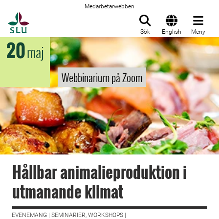
Medarbetarwebben
Till startsida
Sök
English
Meny
20
maj
Webbinarium på Zoom
Hållbar animalieproduktion i
utmanande klimat
EVENEMANG | SEMINARIER, WORKSHOPS |