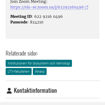
Join Zoom Meeting:
https://slu-se.zoom.us/j/62292160496
Meeting ID
: 622 9216 0496
Passcode
: 824210
Relaterade sidor:
Institutionen för biosystem och teknologi
LTV-fakulteten
Alnarp
Kontaktinformation