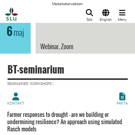
Medarbetarwebben
Till startsida
Sök
English
Meny
6
maj
Webinar, Zoom
BT-seminarium
SEMINARIER, WORKSHOPS |
KONTAKT
FAKTA
Farmer responses to drought - are we building or
undermining resilience? An approach using simulated
Rasch models