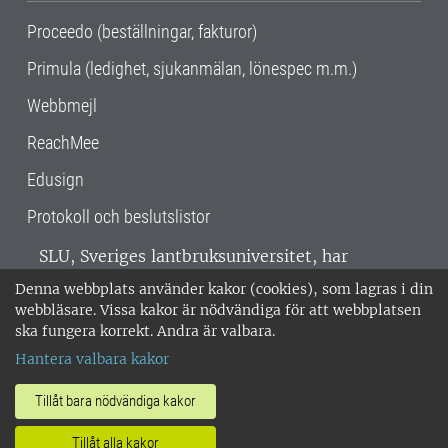
Proceedo (beställningar, fakturor)
Primula (ledighet, sjukanmälan, lönespec m.m.)
Webbmejl
ReachMee
Edusign
Protokoll och beslutslistor
SLU, Sveriges lantbruksuniversitet, har
verksamhet över hela Sverige. Huvudorter är
Denna webbplats använder kakor (cookies), som lagras i din
Alnarp, Uppsala och Umeå.
SLU är
webbläsare. Vissa kakor är nödvändiga för att webbplatsen
miljöcertifierat enligt ISO 14001. •
Telefon:
ska fungera korrekt. Andra är valbara.
018-67 10 00 • Org nr: 202100-2817 •
Om
Hantera valbara kakor
medarbetarwebben
•
SLU:s fakturaadress
•
Om SLU:s webbplatser
•
Vid KRIS
Tillåt bara nödvändiga kakor
•
Hantera kakor
•
Behandling av
Tillåt alla kakor