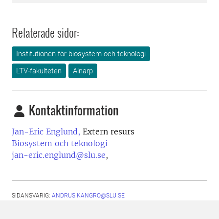
Relaterade sidor:
Institutionen för biosystem och teknologi
LTV-fakulteten
Alnarp
Kontaktinformation
Jan-Eric Englund,
Extern resurs
Biosystem och teknologi
jan-eric.englund@slu.se
,
SIDANSVARIG:
ANDRUS.KANGRO@SLU.SE