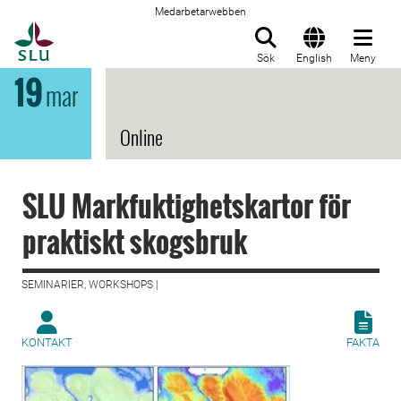
Medarbetarwebben
Till startsida
Sök
English
Meny
19
mar
Online
SLU Markfuktighetskartor för
praktiskt skogsbruk
SEMINARIER, WORKSHOPS |
KONTAKT
FAKTA