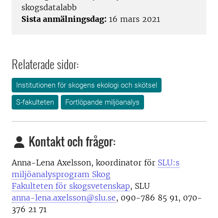
skogsdatalabb
Sista anmälningsdag:
16 mars 2021
Relaterade sidor:
Institutionen för skogens ekologi och skötsel
S-fakulteten
Fortlöpande miljöanalys
Kontakt och frågor:
Anna-Lena Axelsson, koordinator för
SLU:s
miljöanalysprogram Skog
Fakulteten för skogsvetenskap
, SLU
anna-lena.axelsson@slu.se
, 090-786 85 91, 070-
376 21 71