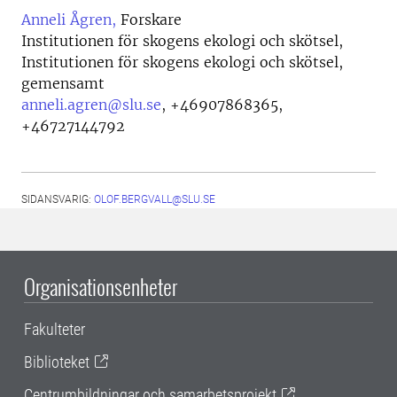
Anneli Ågren,
Forskare
Institutionen för skogens ekologi och skötsel,
Institutionen för skogens ekologi och skötsel,
gemensamt
anneli.agren@slu.se
,
+46907868365,
+46727144792
SIDANSVARIG:
OLOF.BERGVALL@SLU.SE
Organisationsenheter
Fakulteter
Biblioteket
Centrumbildningar och samarbetsprojekt