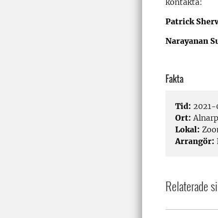
kontakta:
Patrick She
Narayanan S
Fakta
Tid:
2021-0
Ort:
Alnar
Lokal:
Zo
Arrangör:
Relaterade si