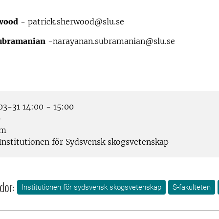
rwood
- patrick.sherwood@slu.se
ubramanian
-narayanan.subramanian@slu.se
3-31 14:00 - 15:00
p
om
Institutionen för Sydsvensk skogsvetenskap
dor:
Institutionen för sydsvensk skogsvetenskap
S-fakulteten