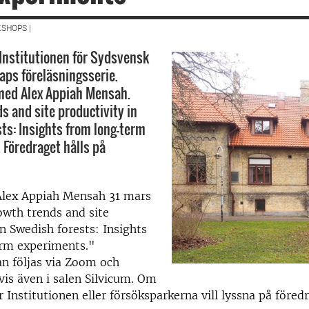
SHOPS |
 Institutionen för Sydsvensk
ps föreläsningsserie.
ed Alex Appiah Mensah.
s and site productivity in
ts: Insights from long-term
 Föredraget hålls på
Alex Appiah Mensah 31 mars
rowth trends and site
in Swedish forests: Insights
rm experiments."
n följas via Zoom och
is även i salen Silvicum. Om
 Institutionen eller försöksparkerna vill lyssna på föred