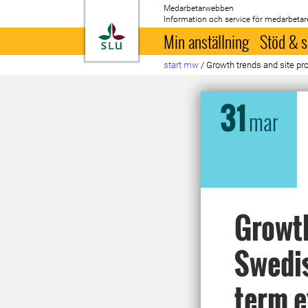
Medarbetarwebben
Information och service för medarbetar
Till startsida
Min anställning
Stöd & s
start mw
/
Growth trends and site pro
31
mar
Growth
Swedis
term 