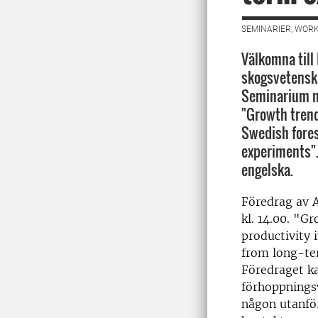
SEMINARIER, WORK
Välkomna till
skogsvetenska
Seminarium m
"Growth trend
Swedish fores
experiments".
engelska.
Föredrag av 
kl. 14.00. "G
productivity 
from long-te
Föredraget ka
förhoppningsv
någon utanför