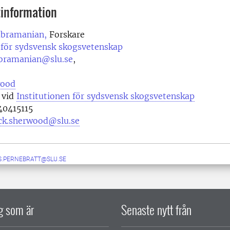
information
ubramanian,
Forskare
 för sydsvensk skogsvetenskap
bramanian@slu.se
,
wood
 vid
Institutionen för sydsvensk skogsvetenskap
0415115
ick.sherwood@slu.se
S.PERNEBRATT@SLU.SE
ig som är
Senaste nytt från