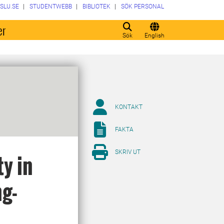
SLU.SE
STUDENTWEBB
BIBLIOTEK
SÖK PERSONAL
er
Sök
English
KONTAKT
FAKTA
SKRIV UT
ty in
ng-