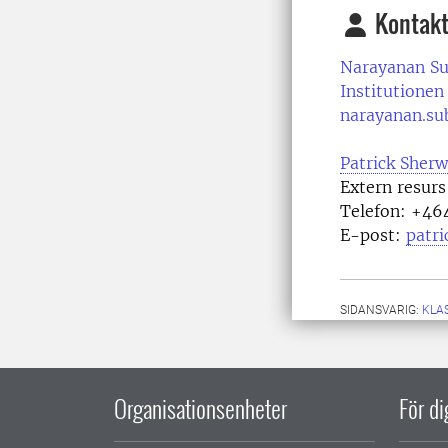
Kontakt
Narayanan S
Institutionen
narayanan.su
Patrick Sher
Extern resurs
Telefon:
+464
E-post:
patr
SIDANSVARIG:
KLA
Organisationsenheter
För d