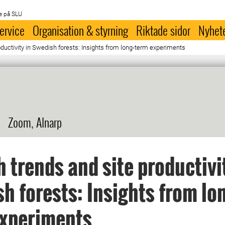
e på SLU
ervice
Organisation & styrning
Riktade sidor
Nyhet
ductivity in Swedish forests: Insights from long-term experiments
Zoom, Alnarp
 trends and site productivi
h forests: Insights from lo
experiments