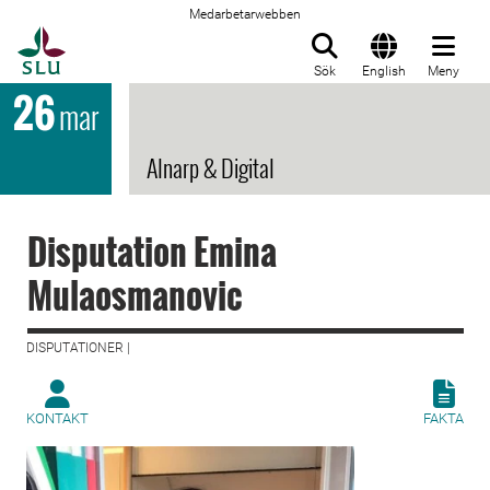
Medarbetarwebben
Till startsida
Sök
English
Meny
26
mar
Alnarp & Digital
Disputation Emina
Mulaosmanovic
DISPUTATIONER |
KONTAKT
FAKTA