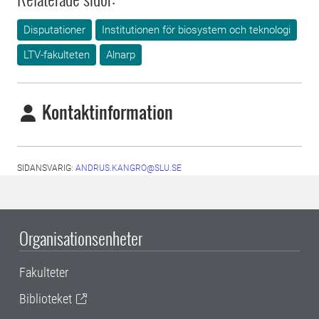
Disputationer
Institutionen för biosystem och teknologi
LTV-fakulteten
Alnarp
Kontaktinformation
SIDANSVARIG:
ANDRUS.KANGRO@SLU.SE
Organisationsenheter
Fakulteter
Biblioteket