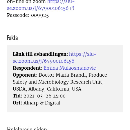
on-line on zoom
https://slu-
se.zoom.us/j/67900106156
Passcode: 009925
Fakta
Länk till avhandlingen:
https://slu-
se.zoom.us/j/67900106156
Respondent:
Emina Mulaosmanovic
Opponent:
Doctor Maria Brandl, Produce
Safety and Microbiology Research Unit,
USDA, Albany, California, USA
Tid:
2021-03-26 14:00
Ort:
Alnarp & Digital
Relaterade sidor: